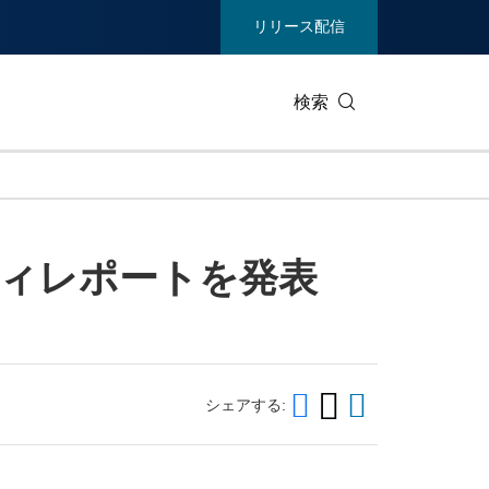
リリース配信
検索
ビジネステクノロジー
生活製品
ティレポートを発表
エンターテイメント/メディア
環境
ヘルスケア
重工業 /
通信
観光
ィア
展示会
不動産/内
シェアする: