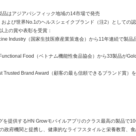
0製品はアジアパシフィック地域の14市場で発売
、および世界No.1のヘルスシェイクブランド（注2）としての
0以上の賞や表彰を受賞：
gy and Medicine Industry（国家生技医療産業策進会）から11年連
n of Functional Food（ベトナム機能性食品協会）から33製品がGold P
 Most Trusted Brand Award（顧客の最も信頼できる
を提供するHN Growモバイルアプリのクラス最高の製品で1
の政府機関と提携し、健康的なライフスタイルと栄養教育、食