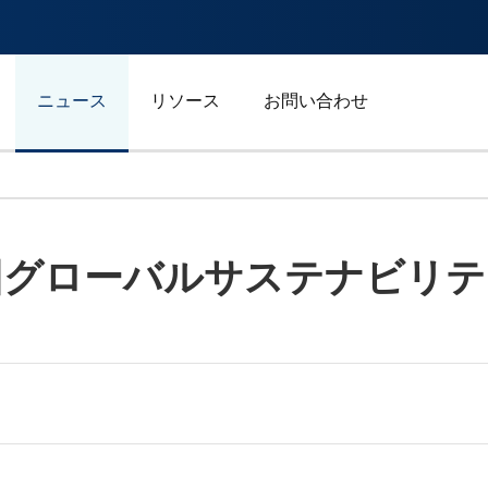
ニュース
リソース
お問い合わせ
自動車/輸送
回グローバルサステナビリ
エネルギー
ジェネラルビジネス
スポーツ
広告/マーケティング/メデ