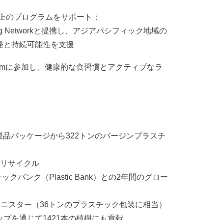
上のプログラムをサポート：
ng Networkと提携し、アジアパシフィック地域の
発と持続可能性を支援
gramに参加し、健康的な食習慣とアクティブなラ
製品パッケージから322トンのバージンプラスチ
をリサイクル
ンク（Plastic Bank）との2年間のグロー
る製品キャニスター（36トンのプラスチック包装に相当）
シップを通じて1421本の植樹にも貢献