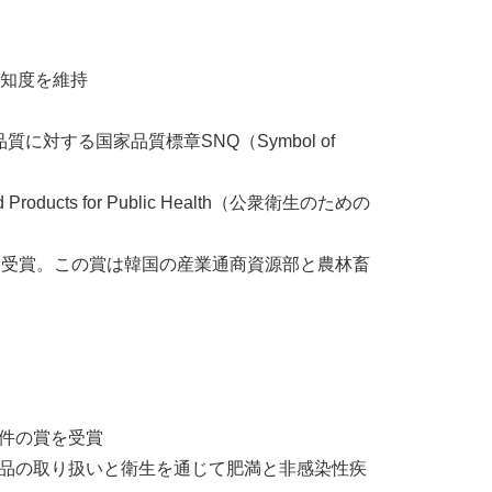
認知度を維持
続で製品品質に対する国家品質標章SNQ（Symbol of
roducts for Public Health（公衆衛生のための
ブランド賞）を受賞。この賞は韓国の産業通商資源部と農林畜
0件の賞を受賞
品の取り扱いと衛生を通じて肥満と非感染性疾