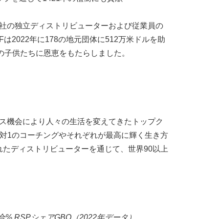
NF）は、当社の独立ディストリビューターおよび従業員の
022年に178の地元団体に512万米ドルを助
人の子供たちに恩恵をもたらしました。
ジネス機会により人々の生活を変えてきたトップク
対1のコーチングやそれぞれが最高に輝く生き方
たディストリビューターを通じて、世界90以上
定義：複合% RSPシェアGBO（2022年データ）