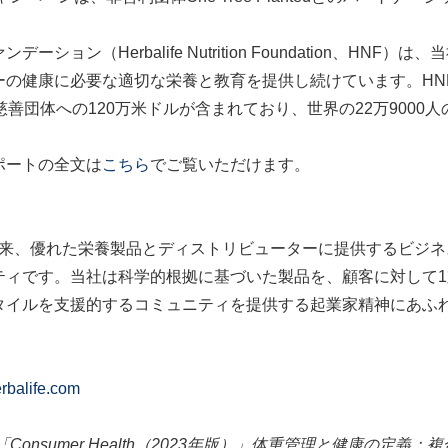
ョン（Herbalife Nutrition Foundation、H
健康に必要な適切な栄養と教育を提供し続けています。HNFは2
善団体への120万米ドルが含まれており、世界の22万9000
ポートの全文は
こちら
でご覧いただけます。
の創設以来、優れた栄養製品とディストリビューターに提供するビ
ティです。当社は科学的根拠に基づいた製品を、顧客に対して1
タイルを支援的するコミュニティを提供する起業家精神にあふれ
herbalife.com
l Limited「Consumer Health（2023年版）」体重管理と健康の