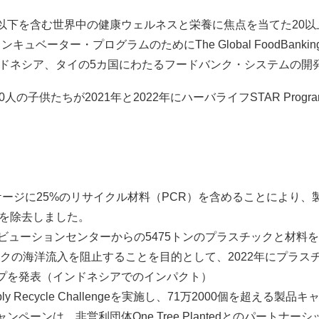
以下を含む世界中の健康ウェルネスと栄養に焦点を当てた20以
ュベーター・プログラムのためにThe Global FoodBanki
ドネシア、タイの5カ国にわたるフードバンク・システムの開
人の子供たちが2021年と2022年にハーバライフSTAR Pro
ージに25%のリサイクル材料（PCR）を含めることにより、
）を除去しました。
ビューションセンターからの5475トンのプラスチックと材料
クの海洋流入を阻止することを目的として、2022年にプラスチックバ
プを発表（インドネシアでのインパクト）
y Recycle Challengeを実施し、71万2000個を超え
ーンは、非営利団体One Tree Plantedとのパートナー