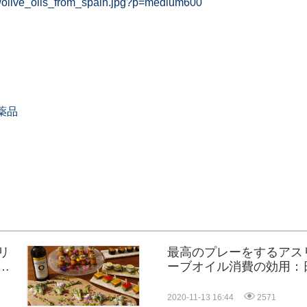
/olive_oils_from_spain.jpg?p=medium600
薬品
リ
最高のプレーをするアス
ニ
ーブオイル消費の効用：
2020-11-13 16:44
2571