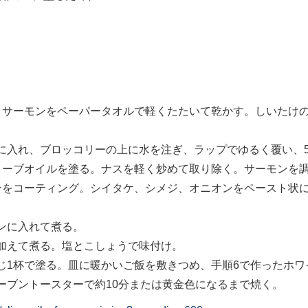
。サーモンをペーパータオルで軽くたたいて乾かす。しいたけ
入れ、ブロッコリーの上に水を注ぎ、ラップでゆるく覆い、50
リーブオイルを塗る。ナスを軽く炒めて取り除く。サーモンを
ンをコーティング。シイタケ、シメジ、オニオンをペースト状
ンに入れて煮る。
加えて煮る。塩とこしょうで味付け。
じ1杯で塗る。皿に暖かいご飯を敷きつめ、手順6で作ったホ
ーブントースターで約10分または黄金色になるまで焼く。