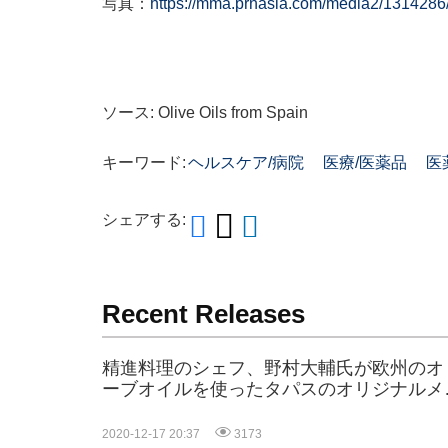
写真：
https://mma.prnasia.com/media2/1314286
ソース: Olive Oils from Spain
キーワード:
ヘルスケア/病院
医療/医薬品
医
シェアする:
Recent Releases
精進料理のシェフ、野村大輔氏が欧州のオ
ーブオイルを使ったタパスのオリジナルメ
ューを公開
2020-12-17 20:37
3173