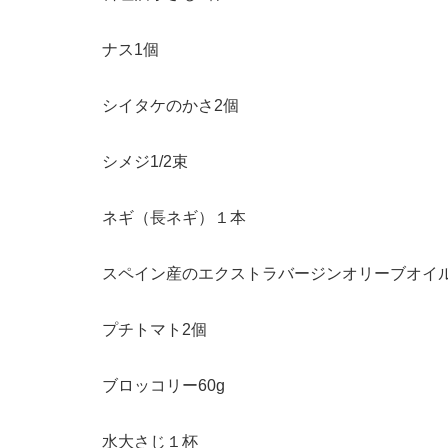
ナス1個
シイタケのかさ2個
シメジ1/2束
ネギ（長ネギ）１本
スペイン産のエクストラバージンオリーブオイ
プチトマト2個
ブロッコリー60g
水大さじ１杯