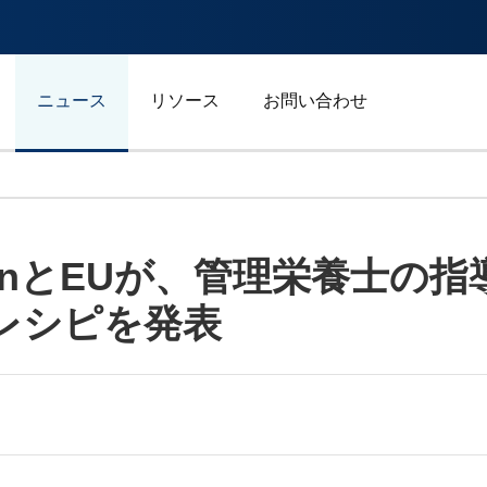
ニュース
リソース
お問い合わせ
自動車/輸送
om SpainとEUが、管理栄養
エネルギー
レシピを発表
ジェネラルビジネス
スポーツ
広告/マーケティング/メデ