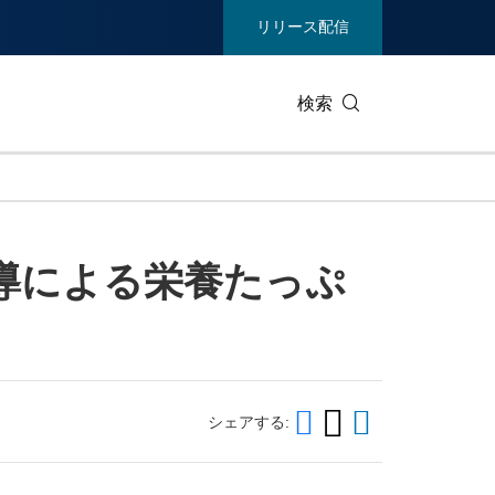
リリース配信
検索
ビジネステクノロジー
生活製品
士の指導による栄養たっぷ
エンターテイメント/メディア
環境
ヘルスケア
重工業 /
通信
観光
ィア
展示会
不動産/内
シェアする: