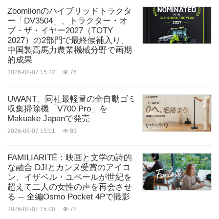
Zoomlionのハイブリッドトラクタ
ー「DV3504」、トラクター・オ
ブ・ザ・イヤー2027（TOTY
2027）の2部門で最終候補入り、
中国製高馬力農業機械分野で画期
的成果
2026-08-07 15:22
76
UWANT、同社最軽量の全自動ゴミ
収集掃除機「V700 Pro」を
Makuake Japanで発売
2026-08-07 15:01
83
FAMILIARITÉ：映画と文学の詩的
な融合 DJIとカンヌ受賞のアイコ
ン、イザベル・ユペールが世紀を
超えて二人の女性の声を再会させ
る -- 全編Osmo Pocket 4Pで撮影
2026-08-07 15:00
78