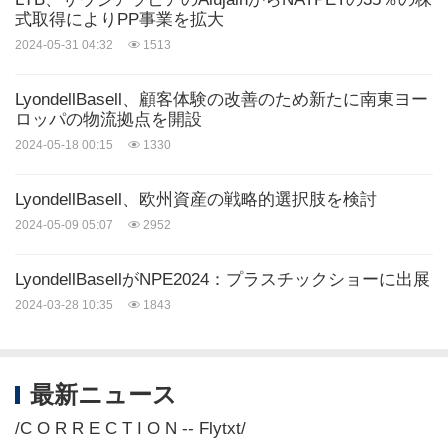
式取得によりPP事業を拡大
2024-05-31 04:32
1513
LyondellBasell、顧客体験の改善のため新たに南東ヨー
ロッパの物流拠点を開設
2024-05-18 00:15
1330
LyondellBasell、欧州資産の戦略的選択肢を検討
2024-05-09 05:07
2952
LyondellBasellがNPE2024：プラスチックショーに出展
2024-03-28 10:35
1843
最新ニュース
/C O R R E C T I O N -- Flytxt/