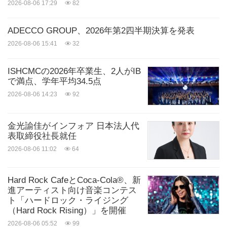
2026-08-06 17:29
82
ADECCO GROUP、2026年第2四半期決算を発表
2026-08-06 15:41
32
ISHCMCの2026年卒業生、2人がIB
で満点、学年平均34.5点
2026-08-06 14:23
92
金光諭佳がインフォア 日本法人代
表取締役社長就任
2026-08-06 11:02
64
Hard Rock CafeとCoca-Cola®、新
進アーティスト向け音楽コンテス
ト「ハードロック・ライジング
（Hard Rock Rising）」を開催
2026-08-06 05:52
99