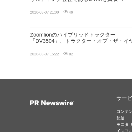
2026-08-07 21:00
49
Zoomlionのハイブリッドトラクター
「DV3504」、トラクター・オブ・ザ・イ
2027（TOTY 2027）の2部門で最終候補入
り、中国製高馬力農業機械分野で画期的成
2026-08-07 15:22
82
サー
コンテ
配信
モニタ
インフ