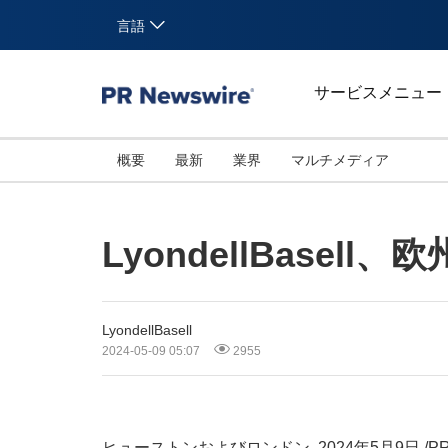
言語
サービスメニュー
概要
最新
業界
マルチメディア
LyondellBase
LyondellBasell
2024-05-09 05:07
2955
ヒューストンおよびロンドン
,
2024年5月9日
/P