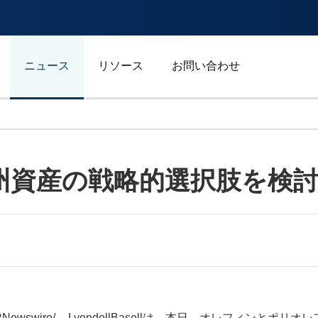
ニュース
リソース
お問い合わせ
自動車/輸送
ll、欧州資産の戦略的選択肢を検
エネルギー
ジェネラルビジネス
スポーツ
広告/マーケティング/メデ
RNewswire/ -- LyondellBasellは、本日、オレフィンと