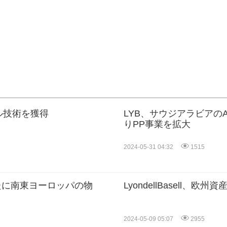
クル技術を獲得
LYB、サウジアラビアのAl
りPP事業を拡大
2024-05-31 04:32
1515
め新たに南東ヨーロッパの物
LyondellBasell、
2024-05-09 05:07
2955