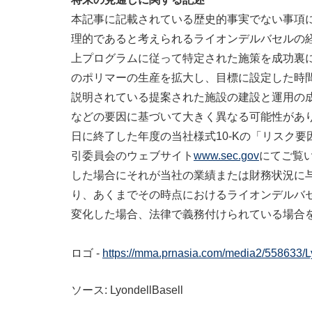
本記事に記載されている歴史的事実でない事項
理的であると考えられるライオンデルバセルの
上プログラムに従って特定された施策を成功裏
のポリマーの生産を拡大し、目標に設定した時
説明されている提案された施設の建設と運用の
などの要因に基づいて大きく異なる可能性があり
日に終了した年度の当社様式10-Kの「リスク
引委員会のウェブサイト
www.sec.gov
にてご覧
した場合にそれが当社の業績または財務状況に
り、あくまでその時点におけるライオンデルバセル
変化した場合、法律で義務付けられている場合
ロゴ -
https://mma.prnasia.com/media2/558633/
ソース: LyondellBasell