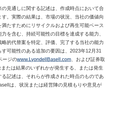
来の見通しに関する記述は、作成時点において合
ます。実際の結果は、市場の状況、当社の価値向
を満たすためにリサイクルおよび再生可能ベース
能力を含む、持続可能性の目標を達成する能力、
戦略的代替案を特定、評価、完了する当社の能力
能性のある追加の要因は、2023年12月31
ページの
www.LyondellBasell.com
、および証券取
象または結果のいずれかが発生する、または発生
する記述は、それらが作成された時点のものであ
asellは、状況または経営陣の見積もりや意見が