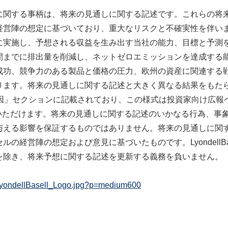
に関する事柄は、将来の見通しに関する記述です。これらの将
経営陣の想定に基づいており、重大なリスクと不確実性を伴い
に実施し、予想される収益を生み出す当社の能力、目標と予測
間までに排出量を削減し、ネットゼロエミッションを達成する
成功、競争力のある製品と価格の圧力、欧州の資産に関連する
ます。将来の見通しに関する記述と大きく異なる結果をもたらす可
要因」セクションに記載されており、この様式は投資家向け広報
いただけます。将来の見通しに関する記述のいかなる行為、事
与える影響を保証するものではありません。将来の見通しに関
の経営陣の想定および意見に基づいたものです。LyondellB
を除き、将来予想に関する記述を更新する義務を負いません。
LyondellBasell_Logo.jpg?p=medium600