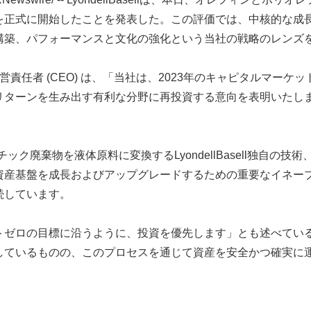
を正式に開始したことを発表した。この評価では、中核的な成
構築、パフォーマンスと文化の強化という当社の戦略のレンズ
ー最高経営責任者 (CEO) は、「当社は、2023年のキャピタル
リターンを生み出す有利な分野に再投資する意向を表明いたし
チック廃棄物を液体原料に変換するLyondellBasell独自
基盤を成長およびアップグレードするための重要なイネーブラーであ
続しています。
トゼロの目標に沿うように、投資を優先します」とも述べてい
しているものの、このプロセスを通じて資産を安全かつ確実に