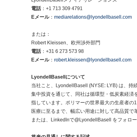
電話
：+1 713 309 4791
E
メール
：
mediarelations@lyondellbasell.com
または：
Robert Kleissen、欧州渉外部門
電話
：+31 6 273 573 98
E
メール
：
robert.kleissen@lyondellbasell.com
LyondellBasell
について
当社こと、LyondellBasell (NYSE
集中投資を通じて、同社は循環型・低炭素経済
指しています。ポリマーの世界最大の生産者の
医療に至るまで、幅広い用途に対して高品質で
または、LinkedInで@LyondellBasell を
将来の見通しに関する記述