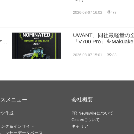
2026-08-07 16:02
78
UWANT、同社最軽量の
ヤー
「V700 Pro」をMakuak
果
2026-08-07 15:01
83
ビスメニュー
会社概要
ンツ作成
PR Newswireについて
Cisionについて
リング＆インサイト
キャリア
ルエンサーデータベース