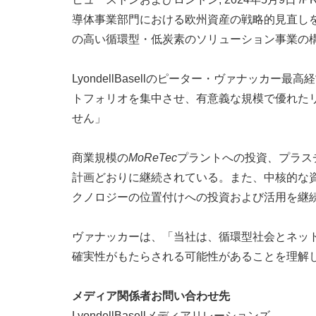
導体事業部門における欧州資産の戦略的見直し
の高い循環型・低炭素のソリューション事業の
LyondellBasellのピーター・ヴァナッカ
トフォリオを集中させ、有意義な規模で優れた
せん」
商業規模の
MoReTec
プラントへの投資
、
プラス
計画どおりに継続されている。また、中核的な資産
クノロジーの位置付けへの投資および活用を継
ヴァナッカーは、「当社は、循環型社会とネッ
確実性がもたらされる可能性があることを理解
メディア関係者お問い合わせ先
LyondellBasellメディアリレーションズ