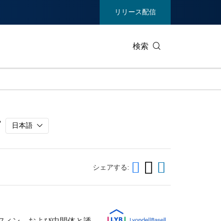
リリース配信
検索
ビジネステクノロジー
生活製品
討
エンターテイメント/メディア
環境
日本語
ヘルスケア
重工業 /
通信
観光
シェアする:
ィア
展示会
不動産/内
ポリオレフィン、および中間体と誘