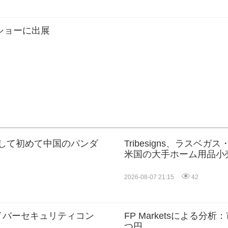
ックショーに出展
として初めて中国のパンダ
Tribesigns、ラスベガ
米国の大手ホーム用品小
大
2026-08-07 21:15
42
サイバーセキュリティコン
FP Marketsによる
つ円