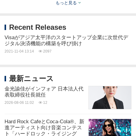
もっと見る
Brankas
の
Todd Schweitzer
共同創設者兼最高経営
Recent Releases
責任者（
CEO
）
Visaがアジア太平洋のスタートアップ企業に次世代デ
ジタル決済機能の構築を呼び掛け
「銀行のパートナーと共に当社の製品を市場に実際
2021-11-04 13:14
2097
に提供できたのが、プログラムのハイライでした。
VisaはBrankasと協力しながら新製品を立ち上げる
など、行動指向アプローチをしてくれました」
最新ニュース
金光諭佳がインフォア 日本法人代
Curlec
の
Zac Liew
共同創立者兼
CEO
表取締役社長就任
2026-08-06 11:02
12
「Visaでの当社の経験は比類のないものでした。彼
Hard Rock CafeとCoca-Cola®、新
らの規模を考慮すると、われわれとこの速度で取り
進アーティスト向け音楽コンテス
組むことができることは、あらゆる予想を超えまし
ト「ハードロック・ライジング