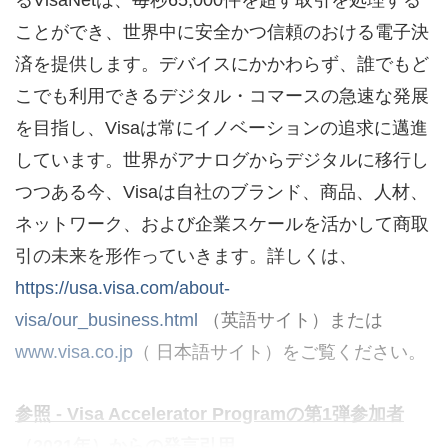
るVisaNetは、毎秒65,000件を超す取引を処理する
ことができ、世界中に安全かつ信頼のおける電子決
済を提供します。デバイスにかかわらず、誰でもど
こでも利用できるデジタル・コマースの急速な発展
を目指し、Visaは常にイノベーションの追求に邁進
しています。世界がアナログからデジタルに移行し
つつある今、Visaは自社のブランド、商品、人材、
ネットワーク、および企業スケールを活かして商取
引の未来を形作っていきます。詳しくは、
https://usa.visa.com/about-
visa/our_business.html
（英語サイト）または
www.visa.co.jp
（ 日本語サイト）をご覧ください。
参照
- Visa Accelerator Program
の第
1
弾参加者
（
2021
年）からの発言引用