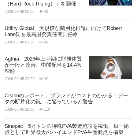
（Hard Rock Rising）」を開催
た」
2026-08-06 05:52
93
DigitSecure
の
Seshu Kulkarni CEO
Utility Global、大規模な商用化推進に向けてRobert
Lane氏を最高財務責任者に任命
2026-08-06 01:39
95
「製品と市場に関するVisaの知見、エグゼクティブ
メンターシップ、および技術的専門知識は、
Agthia、2026年上半期に財務体質
DigitSecureの機能をさらに強化し、市場参入戦略を
が一段と改善、中間配当を14.4%
増額
強化し、ブランド認知度を高め、新しいクライアン
2026-08-05 22:23
92
トへの扉を開く助けとなりました」
Cisionのレポート、ブランドがコストのかかる「デー
タの断片化の罠」に陥っていると警告
ModusBox
の
Steve Haley
経済開発部長
2026-08-05 22:00
110
「Visaチームからは信じられないほど多大な貢献を
Sinopec、5万トンの特殊PVA製造施設を稼働、単一拠
受けました。彼らは当社のためにアジア太平洋地域
点として世界最大のハイエンドPVA生産拠点を構築