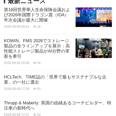
最新ニュース
第16回世界華人生命保険会議およ
び2026年国際ドラゴン賞（IDA）
年次会議が盛大に開催
2026-08-09 09:41
16
KOWIN、FMS 2026でストレージ
製品の全ラインアップを展示：高
性能ストレージ製品がAI分野の革
新を牽引
2026-08-08 20:08
54
HCLTech、TIME誌の「世界で最もサステナブルな企
業」の一社に選出
2026-08-08 17:28
43
Thrupp & Maberly: 英国の由緒あるコーチビルダー、特
注車の新時代へ
2026-08-08 17:21
43