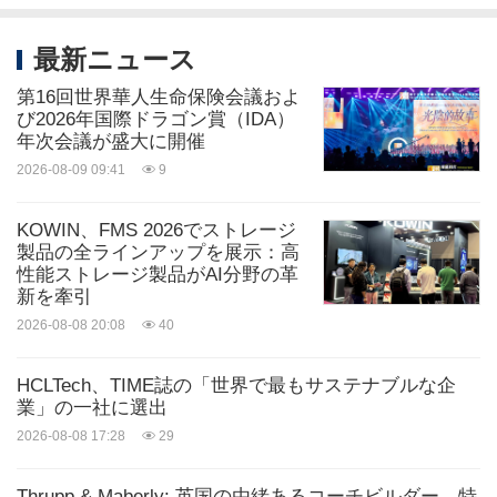
最新ニュース
第16回世界華人生命保険会議およ
び2026年国際ドラゴン賞（IDA）
年次会議が盛大に開催
2026-08-09 09:41
9
KOWIN、FMS 2026でストレージ
製品の全ラインアップを展示：高
性能ストレージ製品がAI分野の革
新を牽引
2026-08-08 20:08
40
HCLTech、TIME誌の「世界で最もサステナブルな企
業」の一社に選出
2026-08-08 17:28
29
Thrupp & Maberly: 英国の由緒あるコーチビルダー、特