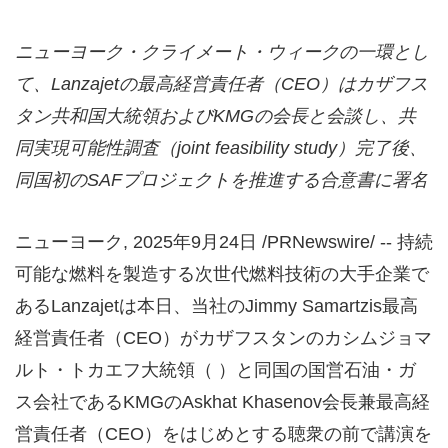
ニューヨーク・クライメート・ウィークの一環とし
て、Lanzajetの最高経営責任者（CEO）はカザフス
タン共和国大統領およびKMGの会長と会談し、共
同実現可能性調査（joint feasibility study）完了後、
同国初のSAFプロジェクトを推進する合意書に署名
ニューヨーク
,
2025年9月24日
/PRNewswire/ -- 持続
可能な燃料を製造する次世代燃料技術の大手企業で
あるLanzajetは本日、当社のJimmy Samartzis最高
経営責任者（CEO）がカザフスタンのカシムジョマ
ルト・トカエフ大統領（ ）と同国の国営石油・ガ
ス会社であるKMGのAskhat Khasenov会長兼最高経
営責任者（CEO）をはじめとする聴衆の前で講演を