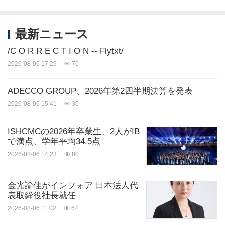
最新ニュース
/C O R R E C T I O N -- Flytxt/
2026-08-06 17:29
70
ADECCO GROUP、2026年第2四半期決算を発表
2026-08-06 15:41
30
ISHCMCの2026年卒業生、2人がIB
で満点、学年平均34.5点
2026-08-06 14:23
80
金光諭佳がインフォア 日本法人代
表取締役社長就任
2026-08-06 11:02
64