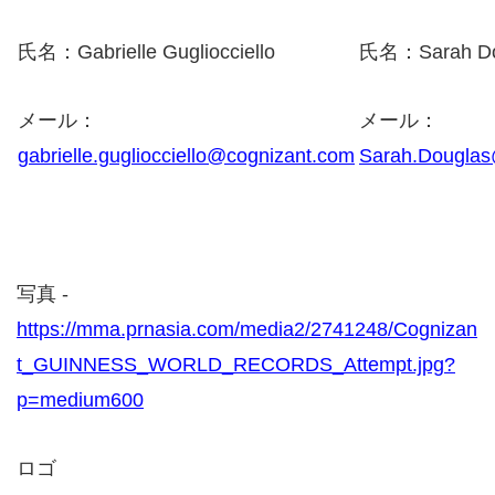
氏名：Gabrielle Gugliocciello
氏名：Sarah Do
メール：
メール：
gabrielle.gugliocciello@cognizant.com
Sarah.Douglas
写真 -
https://mma.prnasia.com/media2/2741248/Cognizan
t_GUINNESS_WORLD_RECORDS_Attempt.jpg?
p=medium600
ロゴ