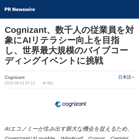
Cognizant、数千人の従業員を対
象にAIリテラシー向上を目指
し、世界最大規模のバイブコー
ディングイベントに挑戦
日本語
Cognizant
2025-08-01 07:13
901
AI
エコノミーが生み出す膨大な機会を捉えるため、
Cognizant
は
Lovable
、
Windsurf
、
Cursor
、
Gemini