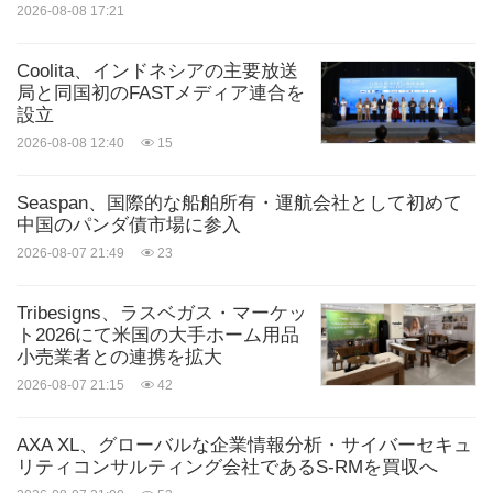
2026-08-08 17:21
Coolita、インドネシアの主要放送
局と同国初のFASTメディア連合を
設立
2026-08-08 12:40
15
Seaspan、国際的な船舶所有・運航会社として初めて
中国のパンダ債市場に参入
2026-08-07 21:49
23
Tribesigns、ラスベガス・マーケッ
ト2026にて米国の大手ホーム用品
小売業者との連携を拡大
2026-08-07 21:15
42
AXA XL、グローバルな企業情報分析・サイバーセキュ
リティコンサルティング会社であるS-RMを買収へ