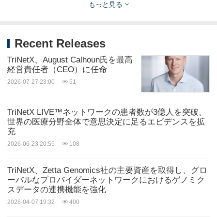
もっと見る
-
https://mma.prnasia.com/media2/542641/TriNetX_
Logo.jpg?p=medium600
Recent Releases
ソース: TriNetX
TriNetX、August Calhoun氏を最高
経営責任者（CEO）に任命
Related Stocks:
2026-07-27 23:00
51
OTC:FJTSY
Tokyo:6702
キーワード:
コンピュータ/エレクトロニクス
ヘルスケア/
TriNetX LIVE™ネットワークの患者数が3億人を突破、
病院
医療/医薬品
雲計算/物聯網
世界の医療分野全体で意思決定に足るエビデンスを拡
充
シェアする:
2026-06-23 20:55
108
TriNetX、Zetta Genomics社の主要資産を取得し、グロ
ーバルなプロバイダーネットワークにおけるゲノミク
スデータの連携機能を強化
2026-04-07 19:32
400