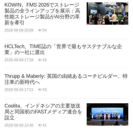
KOWIN、FMS 2026でストレージ
製品の全ラインアップを展示：高
性能ストレージ製品がAI分野の革
新を牽引
2026-08-08 20:08
54
HCLTech、TIME誌の「世界で最もサステナブルな企
業」の一社に選出
2026-08-08 17:28
43
Thrupp & Maberly: 英国の由緒あるコーチビルダー、特
注車の新時代へ
2026-08-08 17:21
43
Coolita、インドネシアの主要放送
局と同国初のFASTメディア連合を
設立
2026-08-08 12:40
41