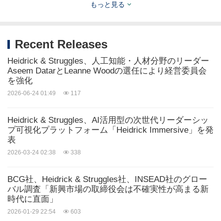
もっと見る
ソース: Heidrick & Struggles
Related Stocks:
Recent Releases
NASDAQ:HSII
Heidrick & Struggles、人工知能・人材分野のリーダー
キーワード:
銀行/金融サービス
人事管理/人事
Aseem DatarとLeanne Woodの選任により経営委員会
を強化
シェアする:
2026-06-24 01:49
117
Heidrick & Struggles、AI活用型の次世代リーダーシッ
プ可視化プラットフォーム「Heidrick Immersive」を発
表
2026-03-24 02:38
338
BCG社、Heidrick & Struggles社、INSEAD社のグロー
バル調査「新興市場の取締役会は不確実性が高まる新
時代に直面」
2026-01-29 22:54
603