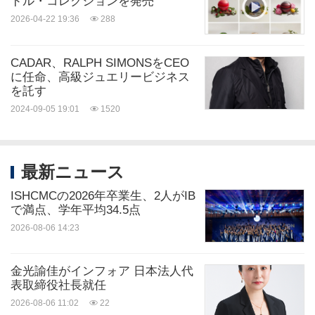
ドル・コレクションを発売
2026-04-22 19:36
288
CADAR、RALPH SIMONSをCEO
に任命、高級ジュエリービジネス
を託す
2024-09-05 19:01
1520
最新ニュース
ISHCMCの2026年卒業生、2人がIB
で満点、学年平均34.5点
2026-08-06 14:23
金光諭佳がインフォア 日本法人代
表取締役社長就任
2026-08-06 11:02
22