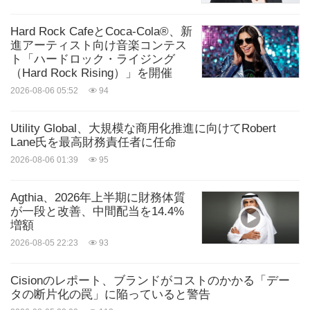
Hard Rock CafeとCoca-Cola®、新
進アーティスト向け音楽コンテス
ト「ハードロック・ライジング
（Hard Rock Rising）」を開催
2026-08-06 05:52
94
Utility Global、大規模な商用化推進に向けてRobert
Lane氏を最高財務責任者に任命
2026-08-06 01:39
95
Agthia、2026年上半期に財務体質
が一段と改善、中間配当を14.4%
増額
2026-08-05 22:23
93
Cisionのレポート、ブランドがコストのかかる「デー
タの断片化の罠」に陥っていると警告