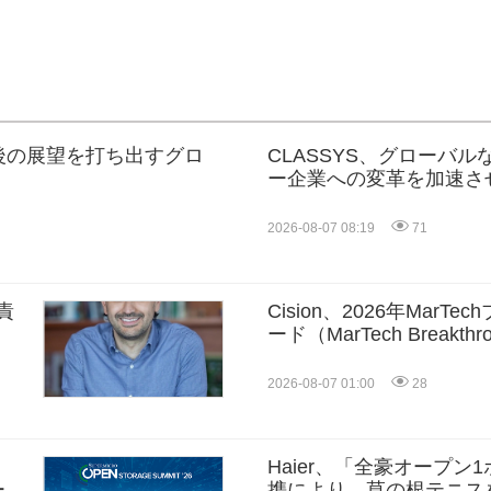
界が今後の展望を打ち出すグロ
CLASSYS、グローバ
ー企業への変革を加速させ
ElectronicsおよびVun
Soo Kim博士を最高技
2026-08-07 08:19
71
命
営責
Cision、2026年Mar
ード（MarTech Breakth
シャルリスニング、プレ
AEOの3部門を受賞
2026-08-07 01:00
28
Haier、「全豪オープン1
ーが
携により、草の根テニス