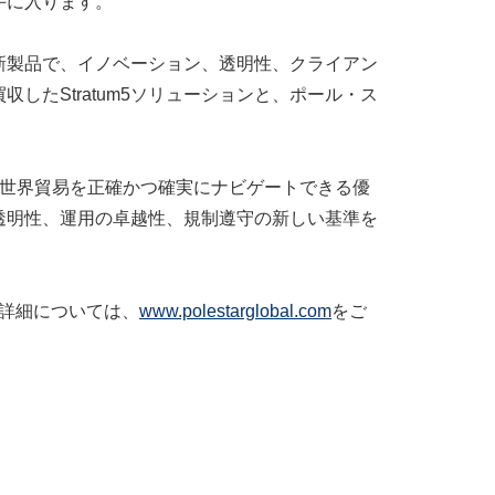
手に入ります。
新製品で、イノベーション、透明性、クライアン
たStratum5ソリューションと、ポール・ス
な世界貿易を正確かつ確実にナビゲートできる優
透明性、運用の卓越性、規制遵守の新しい基準を
ス）の詳細については、
www.polestarglobal.com
をご