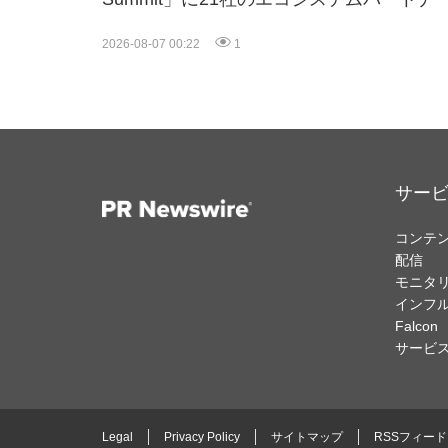
一堂に会し、エンタープライズAIの大規模
入に関する実践的なガイダンスを共有
2026-08-07 00:22
1
サー
コンテ
配信
モニタ
インフ
Falcon
サービ
Legal
Privacy Policy
サイトマップ
RSSフィード