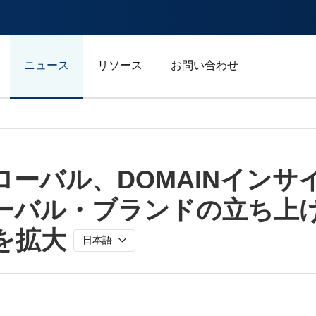
ニュース
リソース
お問い合わせ
自動車/輸送
ーバル、DOMAINインサ
エネルギー
ーバル・ブランドの立ち上
ジェネラルビジネス
スポーツ
を拡大
日本語
広告/マーケティング/メデ