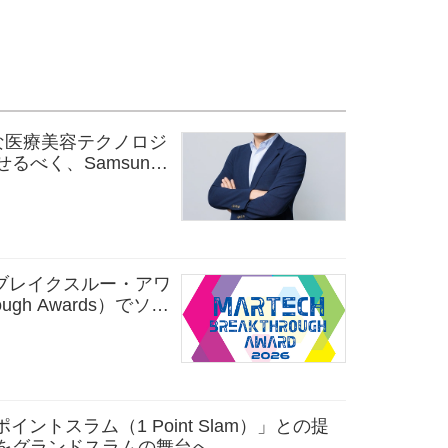
ルな医療美容テクノロジ
るべく、Samsung
oの元幹部であるTaek-
術責任者（CTO）に任
Techブレイクスルー・アワ
rough Awards）でソー
スリリース配信、
ポイントスラム（1 Point Slam）」との提
をグランドスラムの舞台へ