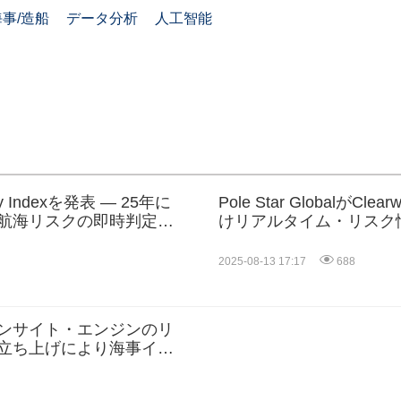
海事/造船
データ分析
人工智能
ency Indexを発表 ― 25年に
Pole Star GlobalがC
航海リスクの即時判定へ
けリアルタイム・リスク
2025-08-13 17:17
688
インサイト・エンジンのリ
立ち上げにより海事イン