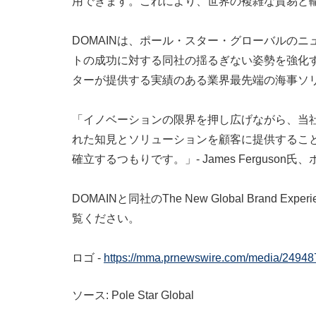
用できます。これにより、世界の複雑な貿易と
DOMAINは、ポール・スター・グローバルの
トの成功に対する同社の揺るぎない姿勢を強化す
ターが提供する実績のある業界最先端の海事ソ
「イノベーションの限界を押し広げながら、当
れた知見とソリューションを顧客に提供すること
確立するつもりです。」- James Ferguso
DOMAINと同社のThe New Global Bra
覧ください。
ロゴ -
https://mma.prnewswire.com/media/24948
ソース: Pole Star Global