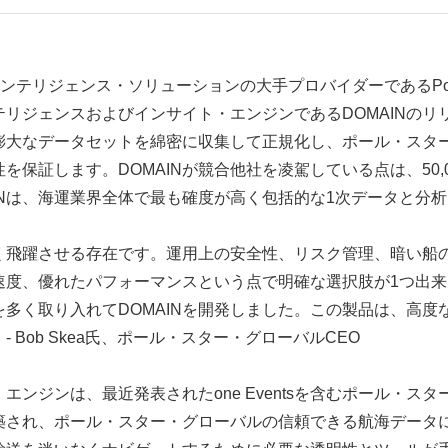
- 海事インテリジェンス・ソリューションの大手プロバイダーであるPole 
リジェンスおよびインサイト・エンジンであるDOMAINのリリ
、膨大なデータセットを綿密に収集して正規化し、ポール・スタ
保証します。DOMAINが競合他社を凌駕している点は、50,
INは、海運業界全体で最も確度が高く包括的な1次データと分
きく飛躍させる存在です。運用上の安全性、リスク管理、暗い船
速度、優れたパフォーマンスという点で明確な選択肢が1つ出
多く取り入れてDOMAINを開発しました。この製品は、高度
Bob Skea氏、ポール・スター・グローバルCEO
エンジンは、最近発表されたone Eventsを含むポール・ス
築され、ポール・スター・グローバルの信頼できる航海データ