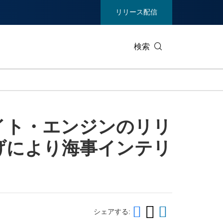
リリース配信
検索
ビジネステクノロジー
生活製品
イト・エンジンのリリ
エンターテイメント/メディア
環境
げにより海事インテリ
ヘルスケア
重工業 /
通信
観光
ィア
展示会
不動産/内
シェアする: