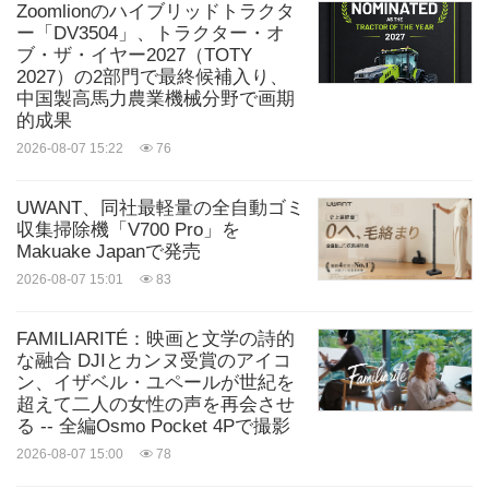
Zoomlionのハイブリッドトラクタ
ー「DV3504」、トラクター・オ
ブ・ザ・イヤー2027（TOTY
2027）の2部門で最終候補入り、
中国製高馬力農業機械分野で画期
的成果
2026-08-07 15:22
76
UWANT、同社最軽量の全自動ゴミ
収集掃除機「V700 Pro」を
Makuake Japanで発売
2026-08-07 15:01
83
FAMILIARITÉ：映画と文学の詩的
な融合 DJIとカンヌ受賞のアイコ
ン、イザベル・ユペールが世紀を
超えて二人の女性の声を再会させ
る -- 全編Osmo Pocket 4Pで撮影
2026-08-07 15:00
78