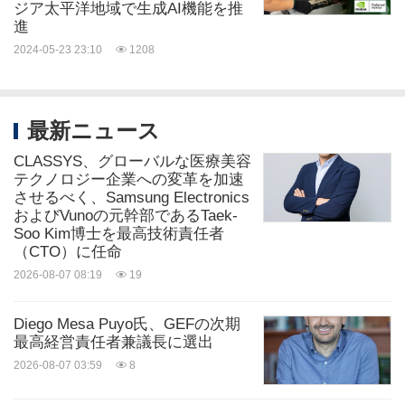
ジア太平洋地域で生成AI機能を推
進
2024-05-23 23:10
1208
最新ニュース
CLASSYS、グローバルな医療美容
テクノロジー企業への変革を加速
させるべく、Samsung Electronics
およびVunoの元幹部であるTaek-
Soo Kim博士を最高技術責任者
（CTO）に任命
2026-08-07 08:19
19
Diego Mesa Puyo氏、GEFの次期
最高経営責任者兼議長に選出
2026-08-07 03:59
8