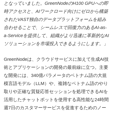
となっていました。
GreenNode
の
H100 GPU
への即
時アクセスと、
AI
ワークロード向けにゼロから構築
された
VAST
独自のデータプラットフォームを組み
合わせることで、シームレスで回復力のある
AI-as-
a-Service
を提供して、組織がより迅速に革新的な
AI
ソリューションを市場投入できるようにします。
」
GreenNodeは、クラウドサービスに加えて生成AI技
術とアプリケーションの開発の最前線に立つ。主要
な開発には、340億パラメータのベトナム語の大規
模言語モデル（LLM）や、複雑なベトナム語のやり
取りや正確な質疑応答セッションを処理できるAIを
活用したチャットボットを使用する高性能な24時間
週7日のカスタマーサービスを促進するためのノー