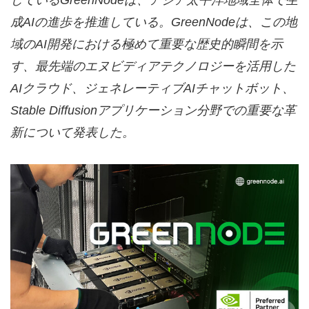
している
GreenNode
は、アジア太平洋地域全体で生
成
AI
の進歩を推進している。
GreenNode
は、この地
域の
AI
開発における極めて重要な歴史的瞬間を示
す、最先端のエヌビディアテクノロジーを活用した
AI
クラウド、ジェネレーティブ
AI
チャットボット、
Stable Diffusion
アプリケーション分野での重要な革
新について発表した。