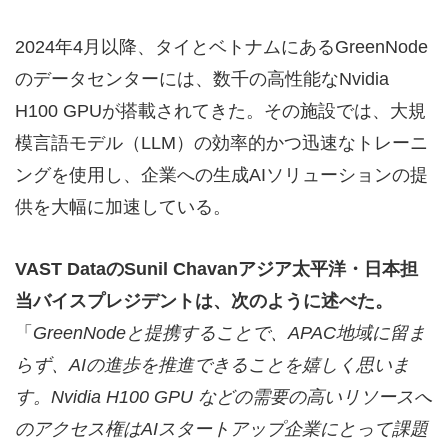
2024年4月以降、タイとベトナムにあるGreenNode
のデータセンターには、数千の高性能なNvidia
H100 GPUが搭載されてきた。その施設では、大規
模言語モデル（LLM）の効率的かつ迅速なトレーニ
ングを使用し、企業への生成AIソリューションの提
供を大幅に加速している。
VAST Data
の
Sunil Chavan
アジア太平洋・日本担
当バイスプレジデントは、次のように述べた。
「
GreenNode
と提携することで、
APAC
地域に留ま
らず、
AI
の進歩を推進できることを嬉しく思いま
す。
Nvidia H100 GPU
などの需要の高いリソースへ
のアクセス権は
AI
スタートアップ企業にとって課題