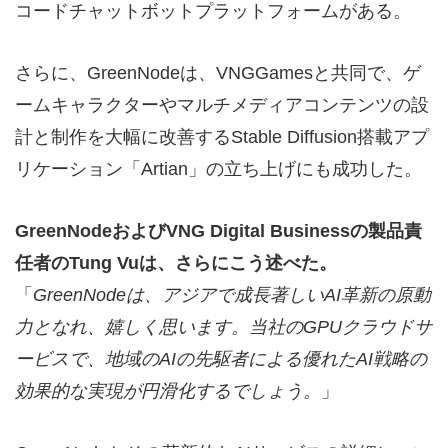
コードチャットボットプラットフォームがある。
さらに、GreenNodeは、VNGGamesと共同で、ゲ
ームキャラクターやマルチメディアコンテンツの設
計と制作を大幅に改善するStable Diffusion搭載アプ
リケーション「Artian」の立ち上げにも成功した。
GreenNode
および
VNG Digital Business
の製品責
任者の
Tung Vu
は、さらにこう述べた。
「
GreenNode
は、アジアで成長著しい
AI
革新の原動
力となれ、嬉しく思います。当社の
GPU
クラウドサ
ービスで、地域の
AI
の先駆者による優れた
AI
戦略の
効果的な実現が円滑化するでしょう。
」