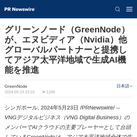
グリーンノード（GreenNode）
が、エヌビディア（Nvidia）他
グローバルパートナーと提携し
てアジア太平洋地域で生成AI機
能を推進
日本語
GreenNode
2024-05-23 23:10
1208
シンガポール, 2024年5月23日 /PRNewswire/ --
VNG
デジタルビジネス（
VNG Digital Business
）の
メンバーで
AI
クラウドの主要プレーヤーとして台頭