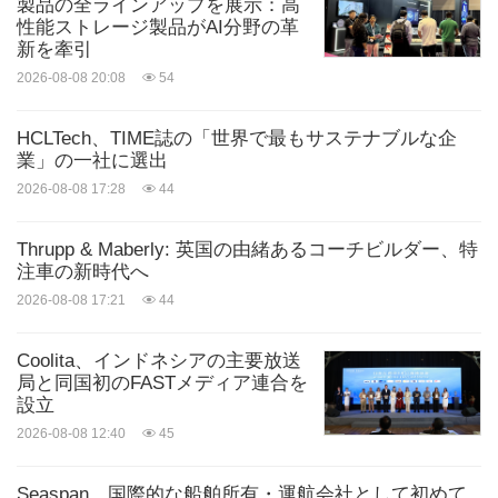
製品の全ラインアップを展示：高
ー・オーディオパートナーです。
性能ストレージ製品がAI分野の革
新を牽引
2026-08-08 20:08
54
ロンドン・デザイン
HCLTech、TIME誌の「世界で最もサステナブルな企
Ear（a）はロンドンでデザインされ、真の特徴的な
業」の一社に選出
2026-08-08 17:28
44
ファッションを備えており、Nothingの透明なデザ
インを備えつつ、斬新なバブルデザインとイエロー
Thrupp & Maberly: 英国の由緒あるコーチビルダー、特
カラーで新たな方向性を取り入れています。柔らか
注車の新時代へ
な輪郭とスリムな長方形のフレームで、Ear（a）は
2026-08-08 17:21
44
ポケットに入れても、手のひらに乗せても同じよう
Coolita、インドネシアの主要放送
に快適です。
局と同国初のFASTメディア連合を
設立
2026-08-08 12:40
45
こんにちは、イエロー！
Seaspan、国際的な船舶所有・運航会社として初めて