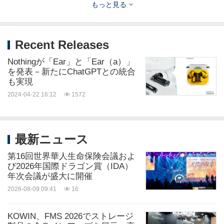
もっと見る
でシームレスにデバイスを切り替えることができま
す。Low Lag Mode（低遅延モード）では、もう一
Recent Releases
方のデバイスとの接続状況に応じて通常使用時より
もオーディオの遅延を抑え、シームレスなゲームプ
Nothingが「Ear」と「Ear（a）」
を発表－新たにChatGPTとの統合
レーを実現します。ピンチコントロールを使用すれ
も実現
ば、曲のスキップ、ノイズキャンセリングモードの
2024-04-22 16:12
1572
切り替え、音量の調節が可能です。
最新ニュース
Nothing Ear (a) –
さあ、使ってみましょう
第16回世界華人生命保険会議およ
び2026年国際ドラゴン賞（IDA）
毎日のあらゆる場面のために作られたNothing
年次会議が盛大に開催
Ear（a）は、音楽を愛する方のための製品です。人
2026-08-09 09:41
16
を振り向かせるほど魅力的なデザインとパワフルな
KOWIN、FMS 2026でストレージ
ノイズキャンセリング技術を備えた、究極のデイリ