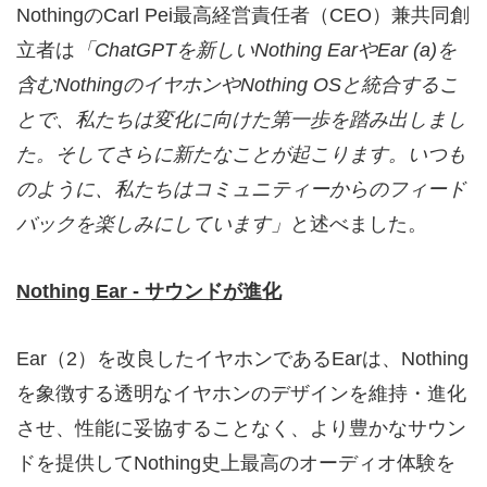
NothingのCarl Pei最高経営責任者（CEO）兼共同創
立者は
「
ChatGPT
を新しい
Nothing Ear
や
Ear (a)
を
含む
Nothing
のイヤホンや
Nothing OS
と統合するこ
とで、私たちは変化に向けた第一歩を踏み出しまし
た。そしてさらに新たなことが起こります。いつも
のように、私たちはコミュニティーからのフィード
バックを楽しみにしています」
と述べました。
Nothing Ear -
サウンドが進化
Ear（2）を改良したイヤホンであるEarは、Nothing
を象徴する透明なイヤホンのデザインを維持・進化
させ、性能に妥協することなく、より豊かなサウン
ドを提供してNothing史上最高のオーディオ体験を