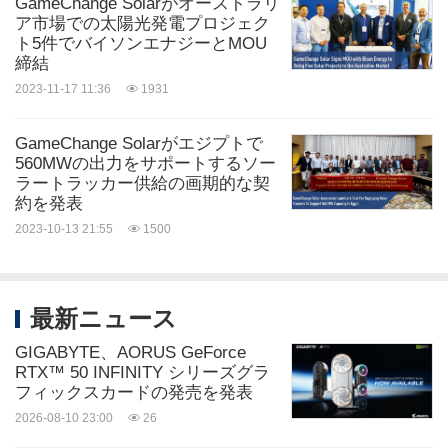
GameChange Solarがオーストラリ
ア市場での太陽光発電プロジェク
ト5件でバイソンエナジーとMOU
締結
2023-11-17 11:36
1931
GameChange Solarがエジプトで
560MWの出力をサポートするソー
ラートラッカー供給の画期的な契
約を発表
2023-10-13 21:55
1500
最新ニュース
GIGABYTE、AORUS GeForce
RTX™ 50 INFINITY シリーズグラ
フィックスカードの発売を発表
2026-08-10 23:00
26