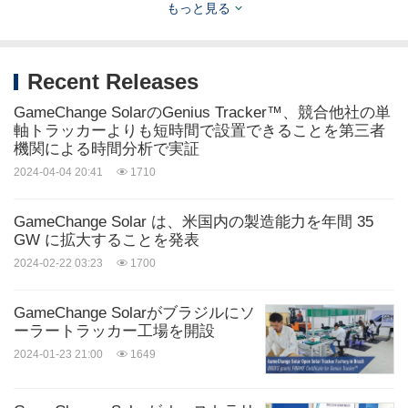
もっと見る
ロゴ
-
https://mma.prnasia.com/media2/1592922/GameC
Recent Releases
hange_Solar_Logo.jpg?p=medium600
GameChange SolarのGenius Tracker™、競合他社の単
軸トラッカーよりも短時間で設置できることを第三者
機関による時間分析で実証
ソース: GameChange Solar
2024-04-04 20:41
1710
キーワード:
代替エネルギー
コンピュータ/エレクトロニ
クス
環境製品・サービス
環境技術
石
GameChange Solar は、米国内の製造能力を年間 35
油/エネルギー
公共サービス
GW に拡大することを発表
2024-02-22 03:23
1700
シェアする:
GameChange Solarがブラジルにソ
ーラートラッカー工場を開設
2024-01-23 21:00
1649