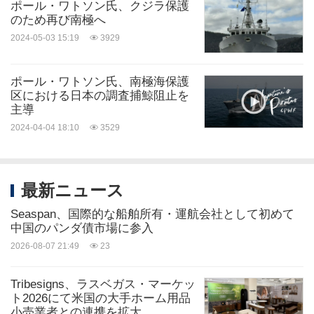
ポール・ワトソン氏、クジラ保護
のため再び南極へ
2024-05-03 15:19
3929
ポール・ワトソン氏、南極海保護
区における日本の調査捕鯨阻止を
主導
2024-04-04 18:10
3529
最新ニュース
Seaspan、国際的な船舶所有・運航会社として初めて
中国のパンダ債市場に参入
2026-08-07 21:49
23
Tribesigns、ラスベガス・マーケッ
ト2026にて米国の大手ホーム用品
小売業者との連携を拡大