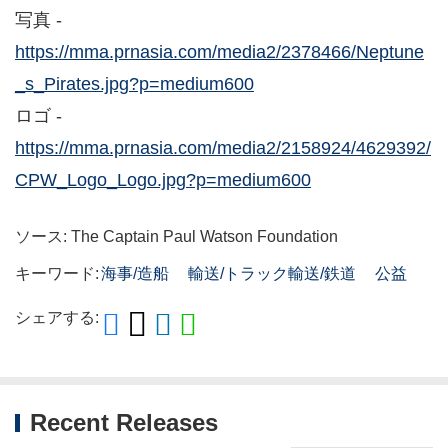
写真 -
https://mma.prnasia.com/media2/2378466/Neptune
_s_Pirates.jpg?p=medium600
ロゴ -
https://mma.prnasia.com/media2/2158924/4629392/
CPW_Logo_Logo.jpg?p=medium600
ソース: The Captain Paul Watson Foundation
キーワード:
海事/造船
輸送/トラック輸送/鉄道
公益
シェアする:
Recent Releases