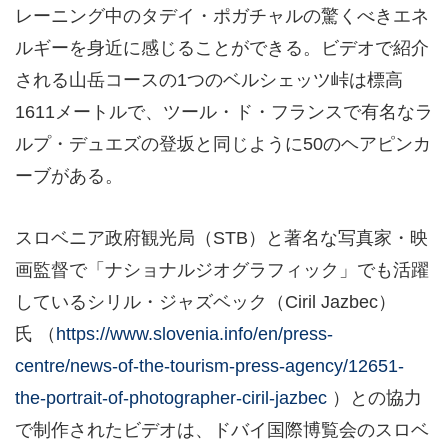
レーニング中のタデイ・ポガチャルの驚くべきエネ
ルギーを身近に感じることができる。ビデオで紹介
される山岳コースの1つのベルシェッツ峠は標高
1611メートルで、ツール・ド・フランスで有名なラ
ルプ・デュエズの登坂と同じように50のヘアピンカ
ーブがある。
スロベニア政府観光局（STB）と著名な写真家・映
画監督で「ナショナルジオグラフィック」でも活躍
しているシリル・ジャズベック（Ciril Jazbec）
氏 （
https://www.slovenia.info/en/press-
centre/news-of-the-tourism-press-agency/12651-
the-portrait-of-photographer-ciril-jazbec
）との協力
で制作されたビデオは、ドバイ国際博覧会のスロベ