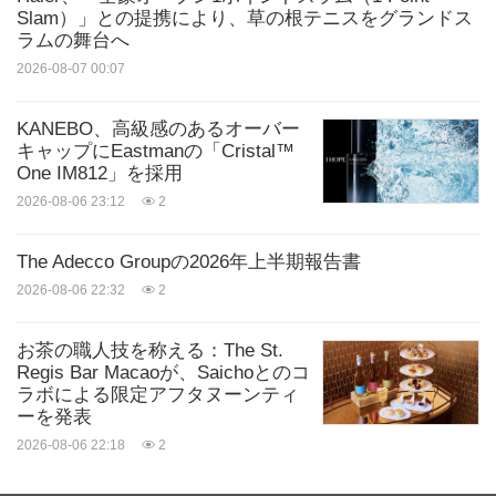
Slam）」との提携により、草の根テニスをグランドス
ラムの舞台へ
2026-08-07 00:07
KANEBO、高級感のあるオーバー
キャップにEastmanの「Cristal™
One IM812」を採用
2026-08-06 23:12
2
The Adecco Groupの2026年上半期報告書
2026-08-06 22:32
2
お茶の職人技を称える：The St.
Regis Bar Macaoが、Saichoとのコ
ラボによる限定アフタヌーンティ
ーを発表
2026-08-06 22:18
2