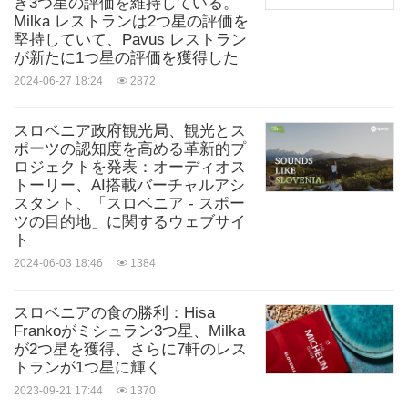
き3つ星の評価を維持している。
Milka レストランは2つ星の評価を
堅持していて、Pavus レストラン
が新たに1つ星の評価を獲得した
2024-06-27 18:24
2872
スロベニア政府観光局、観光とス
ポーツの認知度を高める革新的プ
ロジェクトを発表：オーディオス
トーリー、AI搭載バーチャルアシ
スタント、「スロベニア - スポー
ツの目的地」に関するウェブサイ
ト
2024-06-03 18:46
1384
スロベニアの食の勝利：Hisa
Frankoがミシュラン3つ星、Milka
が2つ星を獲得、さらに7軒のレス
トランが1つ星に輝く
2023-09-21 17:44
1370