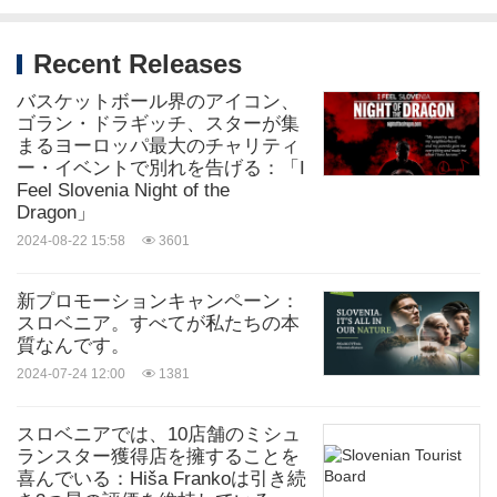
Recent Releases
バスケットボール界のアイコン、
ゴラン・ドラギッチ、スターが集
まるヨーロッパ最大のチャリティ
ー・イベントで別れを告げる：「I
Feel Slovenia Night of the
Dragon」
2024-08-22 15:58
3601
新プロモーションキャンペーン：
スロベニア。すべてが私たちの本
質なんです。
2024-07-24 12:00
1381
スロベニアでは、10店舗のミシュ
ランスター獲得店を擁することを
喜んでいる：Hiša Frankoは引き続