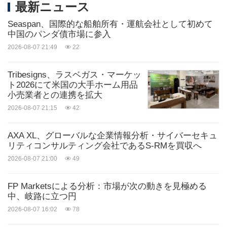
最新ニュース
Seaspan、国際的な船舶所有・運航会社として初めて
中国のパンダ債市場に参入
2026-08-07 21:49
22
Tribesigns、ラスベガス・マーケッ
ト2026にて米国の大手ホーム用品
小売業者との連携を拡大
2026-08-07 21:15
42
AXA XL、グローバルな企業情報分析・サイバーセキュ
リティコンサルティング会社であるS-RMを買収へ
2026-08-07 21:00
49
FP Marketsによる分析：市場が次の動きを見極める
中、岐路に立つ円
2026-08-07 16:02
78