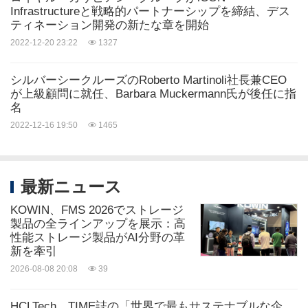
Infrastructureと戦略的パートナーシップを締結、デス
ティネーション開発の新たな章を開始
2022-12-20 23:22
1327
シルバーシークルーズのRoberto Martinoli社長兼CEO
が上級顧問に就任、Barbara Muckermann氏が後任に指
名
2022-12-16 19:50
1465
最新ニュース
KOWIN、FMS 2026でストレージ
製品の全ラインアップを展示：高
性能ストレージ製品がAI分野の革
新を牽引
2026-08-08 20:08
39
HCLTech、TIME誌の「世界で最もサステナブルな企