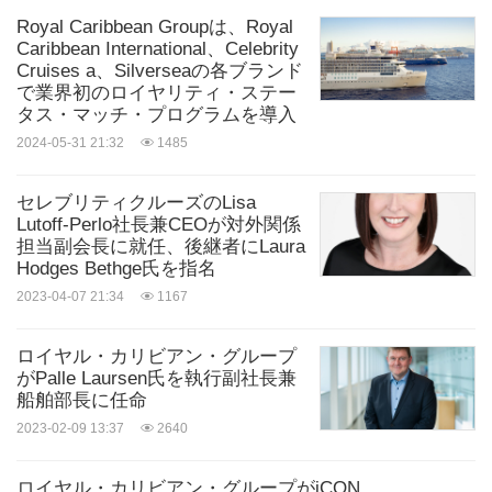
Royal Caribbean Groupは、Royal
Caribbean International、Celebrity
Cruises a、Silverseaの各ブランド
で業界初のロイヤリティ・ステー
タス・マッチ・プログラムを導入
2024-05-31 21:32
1485
セレブリティクルーズのLisa
Lutoff-Perlo社長兼CEOが対外関係
担当副会長に就任、後継者にLaura
Hodges Bethge氏を指名
2023-04-07 21:34
1167
ロイヤル・カリビアン・グループ
がPalle Laursen氏を執行副社長兼
船舶部長に任命
2023-02-09 13:37
2640
ロイヤル・カリビアン・グループがiCON