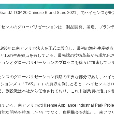
randZ TOP 20 Chinese Brand Stars 2021」でハイセンスが
長は「ハイセンスのグローバリゼーションは、製品開発、製造、ブ
、1996年に南アフリカ法人を正式に設立し、最初の海外生産拠
ーと16の生産拠点を有している。最先端の技術革新から現地化
ションとグローバリゼーションのプロセスを徐々に加速してい
センスのグローバリゼーション戦略の主要な部分であり、ハイ
リューションズ（「TVS」））の買収を例にとると、ハイセンス
用、副役職は本社から任命されており、これも従業員の活力を
フリカのHisense Appliance Industrial Park
可能な開発を推進しただけでなく、雇用機会を創出し、南アフ