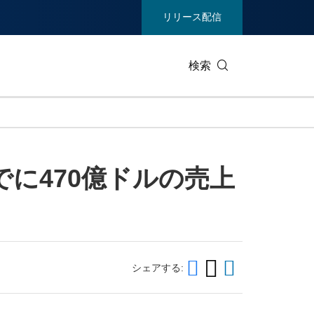
リリース配信
検索
ビジネステクノロジー
生活製品
でに470億ドルの売上
エンターテイメント/メディア
環境
ヘルスケア
重工業 /
通信
観光
ィア
展示会
不動産/内
シェアする: