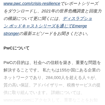
www.pwc.com/crisis-resilience
でレポートシリーズ
をダウンロードし、
2021
年の世界危機調査と回復力
の構築について更に聞くには、
ディスラプショ
ン ポッドキャストシリーズを通じてEmerge
stronger
の最新エピソードをお聞きください。
PwC
について
PwCの目的は、社会への信頼を築き、重要な問題を
解決することです。 私たちは155か国にある企業の
ネットワークであり、284,000人を超える人々が、
質の高い保証、アドバイザリー、税務サービスの提
供に取り組んでいます。 詳細については、
www.pwc.comにアクセスして、重要なことをお知