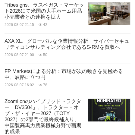
Tribesigns、ラスベガス・マーケッ
ト2026にて米国の大手ホーム用品
小売業者との連携を拡大
2026-08-07 21:15
42
AXA XL、グローバルな企業情報分析・サイバーセキュ
リティコンサルティング会社であるS-RMを買収へ
2026-08-07 21:00
50
FP Marketsによる分析：市場が次の動きを見極める
中、岐路に立つ円
2026-08-07 16:02
78
Zoomlionのハイブリッドトラクタ
ー「DV3504」、トラクター・オ
ブ・ザ・イヤー2027（TOTY
2027）の2部門で最終候補入り、
中国製高馬力農業機械分野で画期
的成果