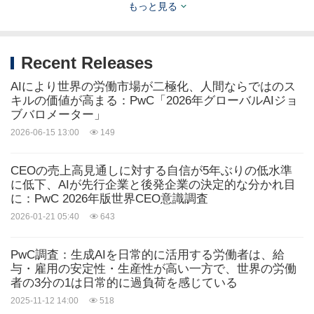
らせください。
もっと見る
PwCとは、PwCネットワークおよび/またはそのメ
Recent Releases
ンバーファームの1つ以上を指し、それぞれが別個
AIにより世界の労働市場が二極化、人間ならではのス
の法人です。 詳細については、www.pwc.com /
キルの価値が高まる：PwC「2026年グローバルAIジョ
ブバロメーター」
structureを参照してください。
2026-06-15 13:00
149
© 2021 PwC. 不許複製・禁無断転載.
CEOの売上高見通しに対する自信が5年ぶりの低水準
に低下、AIが先行企業と後発企業の決定的な分かれ目
に：PwC 2026年版世界CEO意識調査
ロ
2026-01-21 05:40
643
ゴ -
https://mma.prnasia.com/media2/1121790/PWC
_Logo.jpg?p=medium600
PwC調査：生成AIを日常的に活用する労働者は、給
与・雇用の安定性・生産性が高い一方で、世界の労働
者の3分の1は日常的に過負荷を感じている
ソース: PwC
2025-11-12 14:00
518