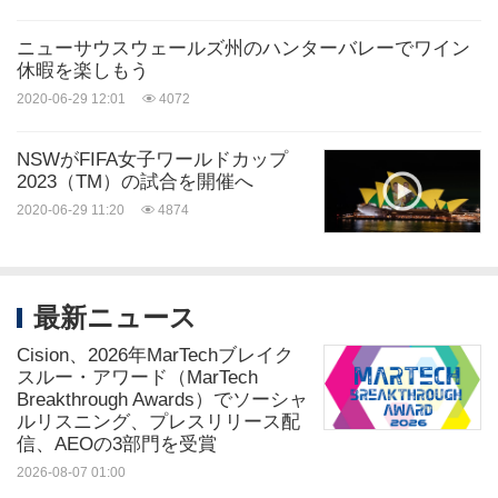
ニューサウスウェールズ州のハンターバレーでワイン
休暇を楽しもう
2020-06-29 12:01
4072
ボンダイ・アイスバーグ（Credit: Destination NSW）
NSWがFIFA女子ワールドカップ
写真 -
2023（TM）の試合を開催へ
https://photos.prnasia.com/prnh/20200420/2779702-
2020-06-29 11:20
4874
1-a?lang=0
写真 -
最新ニュース
https://photos.prnasia.com/prnh/20200420/2779702-
1-b?lang=0
Cision、2026年MarTechブレイク
スルー・アワード（MarTech
Breakthrough Awards）でソーシャ
ソース: デスティネーションNSW
ルリスニング、プレスリリース配
信、AEOの3部門を受賞
キーワード:
遊園地・観光スポット
レジャー/旅行/ホテ
2026-08-07 01:00
ル
観光