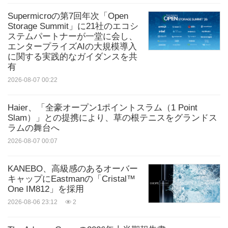
シェアする:
Supermicroの第7回年次「Open
Storage Summit」に21社のエコシ
ステムパートナーが一堂に会し、
エンタープライズAIの大規模導入
に関する実践的なガイダンスを共
有
2026-08-07 00:22
Haier、「全豪オープン1ポイントスラム（1 Point
Slam）」との提携により、草の根テニスをグランドス
ラムの舞台へ
2026-08-07 00:07
KANEBO、高級感のあるオーバー
キャップにEastmanの「Cristal™
One IM812」を採用
2026-08-06 23:12
2