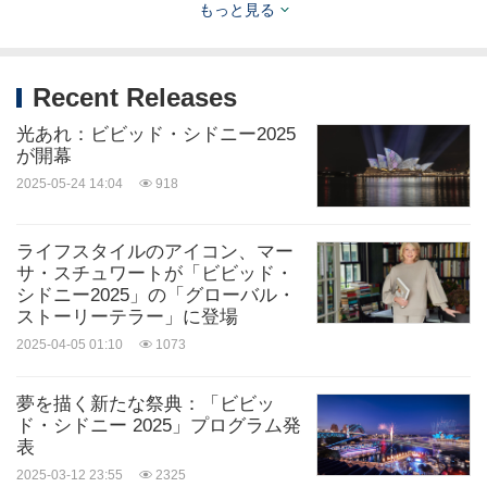
ンティブ旅行報奨プログラム、企業イベントおよび
もっと見る
展示会の確保を目的とするBusiness Events Sydney
の主要投資家である。
Recent Releases
光あれ：ビビッド・シドニー2025
編集者注意
が開幕
2025-05-24 14:04
918
画像はデスティネーションNSWのコンテンツライ
ブラリー（
https://content.destinationnsw.com.au/
）
ライフスタイルのアイコン、マー
サ・スチュワートが「ビビッド・
を参照。
シドニー2025」の「グローバル・
ストーリーテラー」に登場
2025-04-05 01:10
1073
夢を描く新たな祭典：「ビビッ
ド・シドニー 2025」プログラム発
表
2025-03-12 23:55
2325