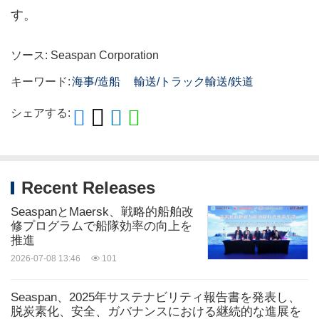
す。
ソース: Seaspan Corporation
キーワード:
海事/造船
輸送/トラック輸送/鉄道
シェアする:
Recent Releases
SeaspanとMaersk、戦略的船舶改
修プログラムで船隊効率の向上を
推進
2026-07-08 13:46
101
Seaspan、2025年サステナビリティ報告書を発表し、
脱炭素化、安全、ガバナンスにおける継続的な進展を