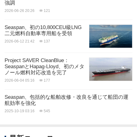
強調
2026-06-26 20:26
121
Seaspan、初の10,800CEU級LNG
二元燃料自動車専用船を受領
2026-06-12 21:42
137
Project SAVER CleanBlue：
SeaspanとHapag-Lloyd、初のメタ
ノール燃料対応改造を完了
2026-06-04 05:16
177
Seaspan、包括的な船舶改修・改良を通じて船団の運
航効率を強化
2025-10-19 03:16
545