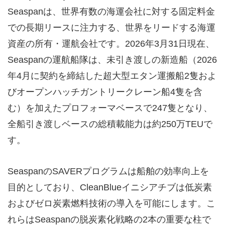
Seaspanは、世界有数の海運会社に対する固定料金
での長期リースに注力する、世界をリードする海運
資産の所有・運航会社です。2026年3月31日現在、
Seaspanの運航船隊は、未引き渡しの新造船（2026
年4月に契約を締結した超大型エタン運搬船2隻およ
びオープンハッチガントリークレーン船4隻を含
む）を加えたプロフォーマベースで247隻となり、
全船引き渡しベースの総積載能力は約250万TEUで
す。
SeaspanのSAVERプログラムは船舶の効率向上を
目的としており、CleanBlueイニシアチブは低炭素
およびゼロ炭素燃料技術の導入を可能にします。こ
れらはSeaspanの脱炭素化戦略の2本の重要な柱で