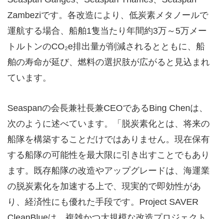
Zambeziです。各改造により、低炭素メタノールで
運航する場合、船舶1隻当たり年間約3万～5万メー
トルトンのCO₂e排出量が削減されるとともに、船
舶の寿命が延び、燃料の選択肢が広がると見込まれ
ています。
Seaspanの会長兼社長兼CEOであるBing Chenは、
次のように述べています。「脱炭素化とは、将来の
船隊を構築することだけではありません。現在保有
する船隊の可能性を最大限に引き出すことでもあり
ます。既存船隊の改造やアップグレードは、海運業
の脱炭素化を加速する上で、現実的で即効性があ
り、経済性にも優れた手段です。Project SAVER
CleanBlueは、複雑かつ大規模な改造プロジェクト