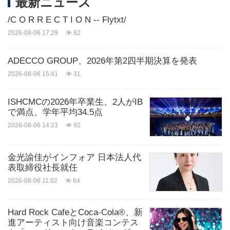
最新ニュース
/C O R R E C T I O N -- Flytxt/
2026-08-06 17:29
82
ADECCO GROUP、2026年第2四半期決算を発表
2026-08-06 15:41
31
ISHCMCの2026年卒業生、2人がIB
で満点、学年平均34.5点
2026-08-06 14:23
92
金光諭佳がインフォア 日本法人代
表取締役社長就任
2026-08-06 11:02
64
Hard Rock CafeとCoca-Cola®、新
進アーティスト向け音楽コンテス