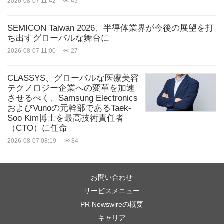
2026-08-07 11:42
49
キーワード:
コンピュータ/エレクトロニクス
ヘルスケア/
病院
人工智能
SEMICON Taiwan 2026、半導体業界が今後の展望を打
ち出すグローバルな舞台に
シェアする:
2026-08-07 11:00
27
CLASSYS、グローバルな医療美容
テクノロジー企業への変革を加速
させるべく、Samsung Electronics
およびVunoの元幹部であるTaek-
Soo Kim博士を最高技術責任者
（CTO）に任命
2026-08-07 08:19
84
お問い合わせ
サービスメニュー
PR Newswireの概要
キャリア