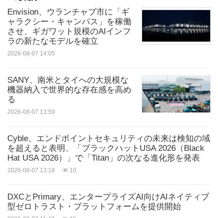
Envision、ウランチャブ市に「ギ
ワークで構成され、質の高い、利用しやすいヘルス
ャラクシー・キャンパス」を稼働
ケアの提供に努めています。統合型デジタルヘルス
させ、ギガワット規模のAIインフ
ラの新たなモデルを確立
分野における地域リーダーとして、SingHealthは共
2026-08-07 14:05
同主催者としての役割を果たすとともに、政策、イ
ンフラ、イノベーションがどのように連携してシス
SANY、南米とタイへの大規模な
機器納入で世界的な存在感を高め
テム全体の変革を支えるかを実証する実例となって
る
います。
2026-08-07 13:59
ロゴ -
Cyble、エンドポイントセキュリティの未来は検知の域
を超えると表明、「ブラックハットUSA 2026（Black
https://mma.prnasia.com/media2/2609123/HIMSS_L
Hat USA 2026）」で「Titan」の次なる進化形を発表
ogo.jpg?p=medium600
2026-08-07 13:18
10
ソース: HIMSS-HEALTHCARE INFORMATION AND
DXCとPrimary、エンタープライズAI向けAIネイティブ
MANAGEMENT SYSTEMS SOCIETY
型ゼロトラスト・プラットフォームを提供開始