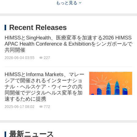
もっと見る
た学会であり、世界的なオピニオンリーダーとし
て、またアドバイザーとして、医療提供者、イノベ
Recent Releases
ーター、そして一般の人々からなる、情報に精通
HIMSSとSingHealth、医療変革を加速する2026 HIMSS
し、主体性を持ったコミュニティの形成に尽力して
APAC Health Conference & Exhibitionをシンガポールで
います。HIMSSは、戦略的で先見性のあるアイデア
共同開催
と実践的な実行の架け橋となり、医療とケアの未来
2026-06-04 03:55
227
のために測定可能なインパクトを達成できるよう、
HIMSSとInforma Markets、マレー
世界中の医療システムと政府に力を与えることで、
シアで開催されるインターナショ
ナル・ヘルスケア・ウィークの共
際立った存在となっています。
同開催でデジタルヘルス変革を加
速するために提携
SingHealthについて
2025-06-17 08:02
772
SingHealthはシンガポール最大の医療機関グループ
最新ニュース
で、病院、専門センター、polyclinicsの統合ネット