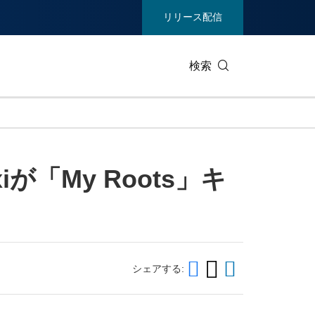
リリース配信
検索
ビジネステクノロジー
生活製品
xiが「My Roots」キ
エンターテイメント/メディア
環境
ヘルスケア
重工業 /
通信
観光
ィア
展示会
不動産/内
シェアする: