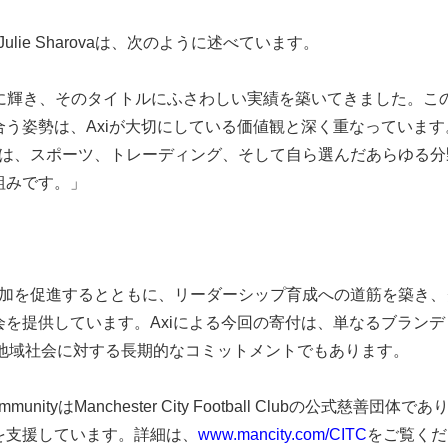
ie Sharovaは、次のように述べています。
Lチャンピオンに輝き、そのタイトルにふさわしい実績を築いてきまし
姿勢は、Axiが大切にしている価値観と深く重なっています。M
ammeへの寄付は、スポーツ、トレーディング、そして自ら選んだあら
組みです。」
女性のスポーツ参加を促進するとともに、リーダーシップ育成への道筋を
を提供しています。Axiによる今回の寄付は、単なるブラン
根差した地域社会に対する長期的なコミットメントでもあります。
he CommunityはManchester City Football Clu
を支援しています。詳細は、
www.mancity.com/CITC
をご覧くだ