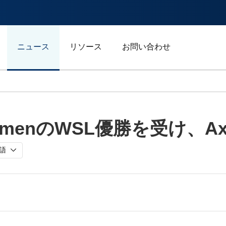
ニュース
リソース
お問い合わせ
自動車/輸送
y WomenのWSL優勝を受け、A
エネルギー
ジェネラルビジネス
語
スポーツ
広告/マーケティング/メデ