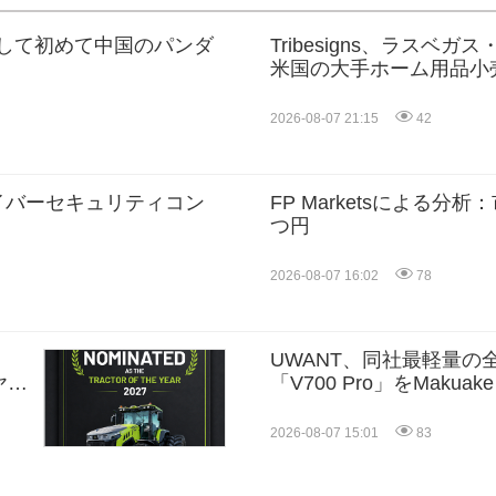
として初めて中国のパンダ
Tribesigns、ラスベガ
米国の大手ホーム用品小
大
2026-08-07 21:15
42
サイバーセキュリティコン
FP Marketsによる
つ円
2026-08-07 16:02
78
UWANT、同社最軽量の
ヤー
「V700 Pro」をMakuak
果
2026-08-07 15:01
83