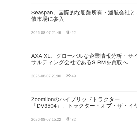
Seaspan、国際的な船舶所有・運航会社
債市場に参入
2026-08-07 21:49
22
AXA XL、グローバルな企業情報分析・
サルティング会社であるS-RMを買収へ
2026-08-07 21:00
49
Zoomlionのハイブリッドトラクター
「DV3504」、トラクター・オブ・ザ・イ
2027（TOTY 2027）の2部門で最終候補入
り、中国製高馬力農業機械分野で画期的成
2026-08-07 15:22
82