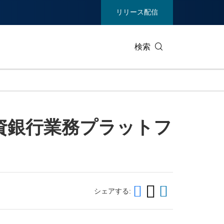
リリース配信
検索
ビジネステクノロジー
生活製品
投資銀行業務プラットフ
エンターテイメント/メディア
環境
ヘルスケア
重工業 /
通信
観光
ィア
展示会
不動産/内
シェアする: