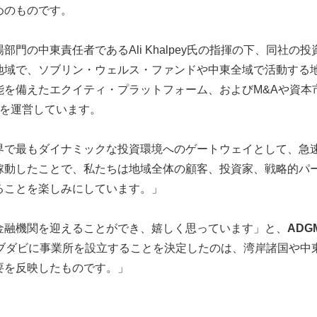
めのものです。
場部門の中東責任者であるAli Khalpey氏の指揮の下、同
この地域で、ソブリン・ウェルス・ファンドや中東全域で活動す
能を備えたエクイティ・プラットフォーム、およびM&Aや資本
ムを運営しています。
界で最もダイナミックな投資環境へのゲートウェイとして、急
稼動したことで、私たちは地域全体の顧客、投資家、戦略的パ
ることを楽しみにしています。」
バル金融機関を迎えることができ、嬉しく思っています」と、
ADG
がアブダビに事業所を設立することを決定したのは、湾岸諸国や
要を反映したものです。」