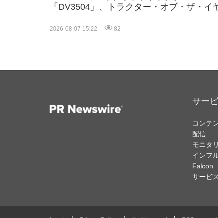
「DV3504」、トラクター・オブ・ザ・イ
2027（TOTY 2027）の2部門で最終候補入
り、中国製高馬力農業機械分野で画期的成
2026-08-07 15:22
82
サー
コンテ
配信
モニタ
インフ
Falcon
サービ