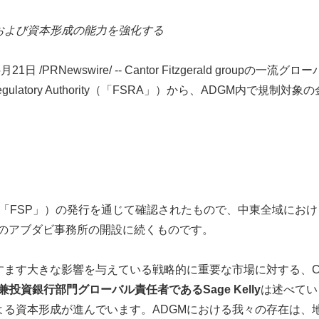
および資本形成の能力を強化する
5月21日
/PRNewswire/ -- Cantor Fitzgerald gro
es Regulatory Authority（「FSRA」）から、ADGM
ermission（「FSP」）の発行を通じて確認されたもので、中東全域
月のアブダビ事務所の開設に続くものです。
ます大きな影響を与えている戦略的に重要な市場に対する、Ca
兼投資銀行部門グローバル責任者であるSage Kelly
は述べてい
よる資本形成が進んでいます。ADGMにおける我々の存在は、