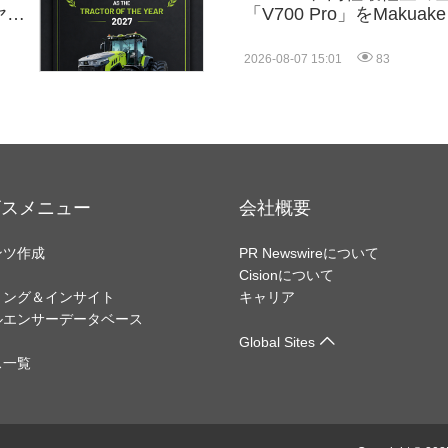
ヤー
「V700 Pro」をMakuak
果
2026-08-07 15:01
83
ビスメニュー
会社概要
ンツ作成
PR Newswireについて
Cisionについて
リング＆インサイト
キャリア
ルエンサーデータベース
Global Sites
ス一覧