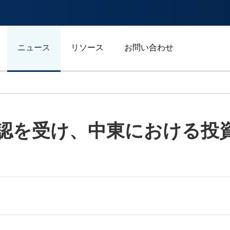
ニュース
リソース
お問い合わせ
自動車/輸送
Mの承認を受け、中東における
エネルギー
ジェネラルビジネス
スポーツ
広告/マーケティング/メデ