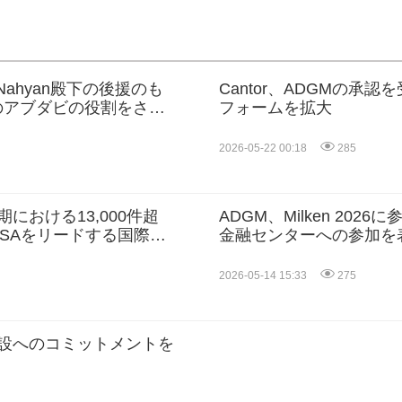
d Al Nahyan殿下の後援のも
Cantor、ADGMの
てのアブダビの役割をさら
フォームを拡大
2026-05-22 00:18
285
期における13,000件超
ADGM、Milken 20
SAをリードする国際金
金融センターへの参加を
2026-05-14 15:33
275
点開設へのコミットメントを