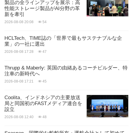
製品の全ラインアップを展示：高
性能ストレージ製品がAI分野の革
新を牽引
2026-08-08 20:08
54
HCLTech、TIME誌の「世界で最もサステナブルな企
業」の一社に選出
2026-08-08 17:28
47
Thrupp & Maberly: 英国の由緒あるコーチビルダー、特
注車の新時代へ
2026-08-08 17:21
45
Coolita、インドネシアの主要放送
局と同国初のFASTメディア連合を
設立
2026-08-08 12:40
48