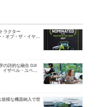
ドトラクター
ター・オブ・ザ・イヤー
）の2部門で最終候補入
械分野で画期的成果
文学の詩的な融合 DJI
、イザベル・ユペー
女性の声を再会させ
 4Pで撮影
大規模な機器納入で世