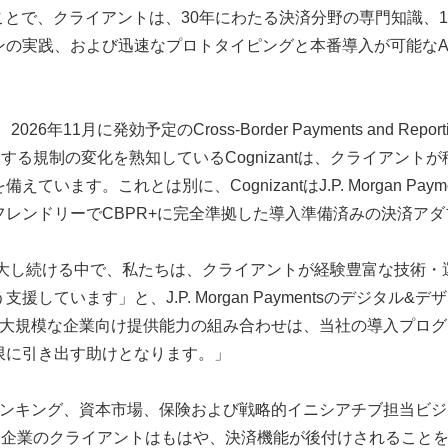
合されたことで、クライアントは、30年にわたる決済分野の専門知
ンの実践、および迅速なプロトタイピングと本番導入が可能なA
2026年11月に発効予定のCross-Border Payments and Re
する規制の変化を熟知しているCognizantは、クライアン
ます。これとは別に、CognizantはJ.P. Morgan P
レンドリーでCBPR+に完全準拠した導入準備済みの決済ア
Pプログラムを拡大し続ける中で、私たちは、クライアントが経験豊富
います」と、J.P. Morgan Paymentsのデジタル&デザ
専門性と大規模な企業向け提供能力の組み合わせは、当社の導入プ
限に引き出す助けとなります。」
兼バンキング、資本市場、保険および戦略的イニシアチブ担当ビジネ
います。「企業のクライアントはもはや、決済機能が後付けされるこ