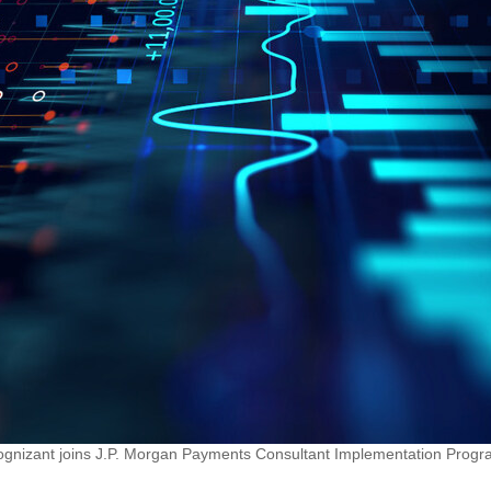
gnizant joins J.P. Morgan Payments Consultant Implementation Prog