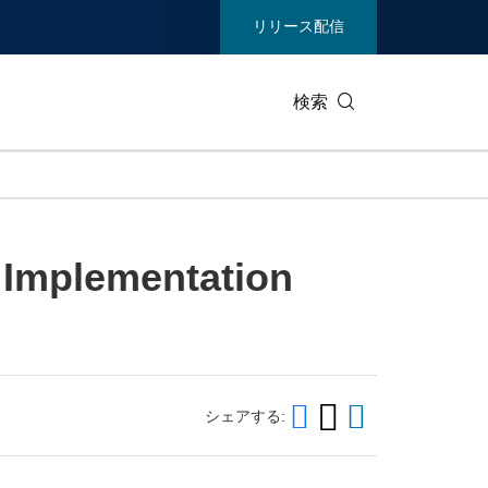
リリース配信
検索
ビジネステクノロジー
生活製品
 Implementation
エンターテイメント/メディア
環境
ヘルスケア
重工業 /
通信
観光
ィア
展示会
不動産/内
シェアする: