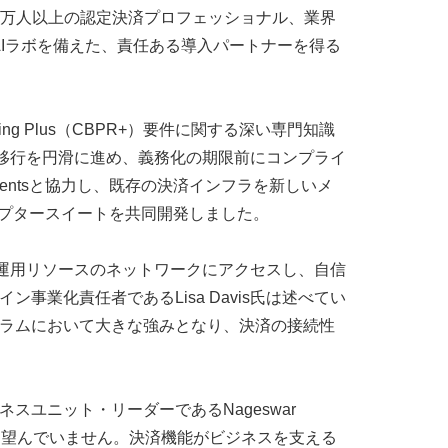
識、1万人以上の認定決済プロフェッショナル、業界
Iラボを備えた、責任ある導入パートナーを得る
porting Plus（CBPR+）要件に関する深い専門知識
トが移行を円滑に進め、義務化の期限前にコンプライ
aymentsと協力し、既存の決済インフラを新しいメ
ダプタースイートを共同開発しました。
な技術・運用リソースのネットワークにアクセスし、自信
イン事業化責任者であるLisa Davis氏は述べてい
ログラムにおいて大きな強みとなり、決済の接続性
スユニット・リーダーであるNageswar
とを望んでいません。決済機能がビジネスを支える