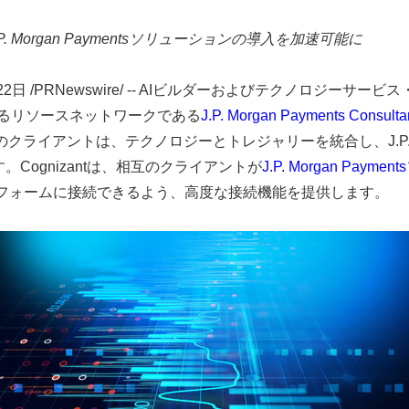
. Morgan Paymentsソリューションの導入を加速可能に
22日
/PRNewswire/ -- AIビルダーおよびテクノロジーサ
頼できるリソースネットワークである
J.P. Morgan Payments Consult
anのクライアントは、テクノロジーとトレジャリーを統合し、J.P
ognizantは、相互のクライアントが
J.P. Morgan Payments
トフォームに接続できるよう、高度な接続機能を提供します。