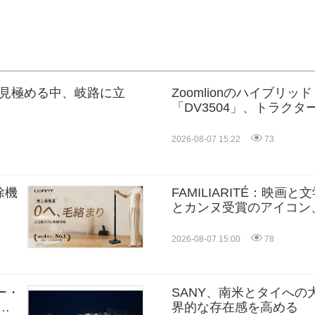
きを見極める中、岐路に立
Zoomlionのハイブリッ
「DV3504」、トラク
2027（TOTY 2027
り、中国製高馬力農業機
2026-08-07 15:22
73
除機
FAMILIARITÉ：映画と
とカンヌ受賞のアイコン
ルが世紀を超えて二人の
る -- 全編Osmo Pocket
2026-08-07 15:00
78
ー・
SANY、南米とタイへの
の
界的な存在感を高める