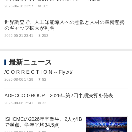
2026-06-18 23:57
105
ロゴ -
世界調査で、人工知能導入への意欲と人材の準備態勢
https://mma.prnasia.com/media2/2919475/The_Ade
のギャップ拡大が判明
cco_Group_Logo.jpg?p=medium600
2026-05-21 23:41
252
最新ニュース
ソース: The Adecco Group
/C O R R E C T I O N -- Flytxt/
Related Stocks:
2026-08-06 17:29
82
ISIN:CH0012138605
SIX:ADEN
Swiss:ADEN
ADECCO GROUP、2026年第2四半期決算を発表
キーワード:
銀行/金融サービス
コンピュータ/エレクトロ
ニクス
2026-08-06 15:41
32
シェアする:
ISHCMCの2026年卒業生、2人がIB
で満点、学年平均34.5点