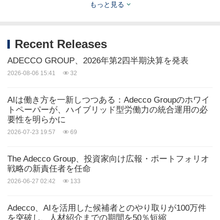
もっと見る
にとって未来の仕事が機能するようにすることで
す。世界60カ国に展開するAdecco、Akkodis、LHH
の3つのグローバル・ビジネス・ユニットを通じ
Recent Releases
て、個人の持続可能で生涯にわたるエンプロイアビ
ADECCO GROUP、2026年第2四半期決算を発表
リティを実現するとともに、変革を推進するデジタ
2026-08-06 15:41
32
ルおよびエンジニアリングのコンサルティングソリ
AIは働き方を一新しつつある：Adecco Groupのホワイ
ューションを提供し、組織が労働力を最適化できる
トペーパーが、ハイブリッド型労働力の統合運用の必
よう支援しています。Adecco Groupは模範を示し
要性を明らかに
2026-07-23 19:57
69
つつ、持続可能な雇用可能性を促進して弾力的な経
済とコミュニティを支援することに取り組んでいま
The Adecco Group、投資家向け広報・ポートフォリオ
す。Adecco Group AGはスイスのチューリッヒに本
戦略の新責任者を任命
社を構え（ISIN：CH0012138605）、SIXスイス証
2026-06-27 02:42
133
券取引所（ADEN）に上場しています。
Adecco、AIを活用した候補者とのやり取りが100万件
https://www.adeccogroup.com/
を突破し、人材紹介までの期間を50％短縮