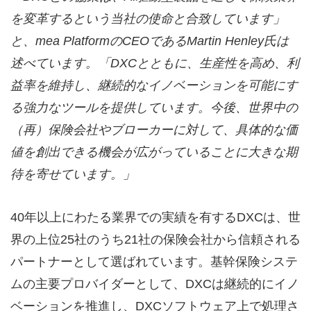
を変革するという当社の使命と合致しています」
と、mea Platform
のCEO
であるMartin Henley
氏は
述べています。「DXC
とともに、生産性を高め、利
益率を維持し、継続的なイノベーションを可能にす
る強力なツールを提供しています。今後、世界中の
（再）保険会社やブローカーに対して、具体的な価
値を創出できる機会が広がっていることに大きな期
待を寄せています。」
40年以上にわたる業界での実績を有するDXCは、世
界の上位25社のうち21社の保険会社から信頼される
パートナーとして選ばれています。基幹保険システ
ムの主要プロバイダーとして、DXCは継続的にイノ
ベーションを推進し、DXCソフトウェア上で処理さ