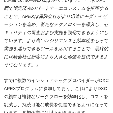
のPatrick Molineux
氏は述べています。「当社の強
固で認定済みのパートナーエコシステムを拡張する
ことで、APEX
は保険会社がより迅速にモダナイゼ
ーションを進め、新たなテクノロジーを導入し、セ
キュリティの審査および実施を強化できるようにし
ています。より高いレジリエンスと効率性をもって
業務を遂行できるツールを活用することで、最終的
に保険会社は顧客により大きな価値を提供できるよ
うになります。」
すでに複数のインシュアテックプロバイダーがDXC
APEXプログラムに参加しており、これによりDXC
の顧客は複雑なワークフローを効率化し、コストを
削減し、持続可能な成長を促進できるようになって
います。参加企業には以下が含まれます。