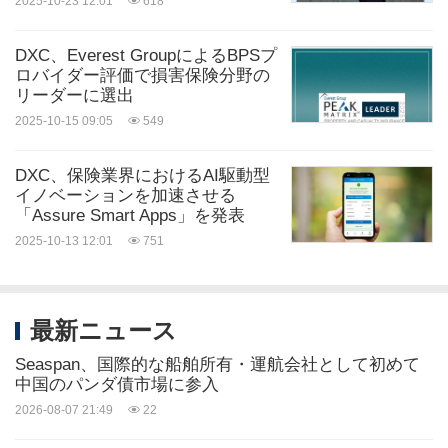
2025-10-23 12:01
618
シェアする:
DXC、Everest GroupによるBPSプ
ロバイダー評価で損害保険分野の
リーダーに選出
2025-10-15 09:05
549
DXC、保険業界におけるAI駆動型
イノベーションを加速させる
「Assure Smart Apps」を発表
2025-10-13 12:01
751
最新ニュース
Seaspan、国際的な船舶所有・運航会社として初めて
中国のパンダ債市場に参入
2026-08-07 21:49
22