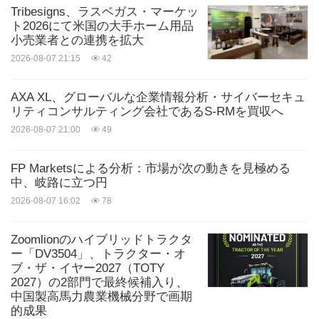
Tribesigns、ラスベガス・マーケッ
ト2026にて米国の大手ホーム用品
小売業者との連携を拡大
2026-08-07 21:15
42
AXA XL、グローバルな企業情報分析・サイバーセキュ
リティコンサルティング会社であるS-RMを買収へ
2026-08-07 21:00
49
FP Marketsによる分析：市場が次の動きを見極める
中、岐路に立つ円
2026-08-07 16:02
78
Zoomlionのハイブリッドトラクタ
ー「DV3504」、トラクター・オ
ブ・ザ・イヤー2027（TOTY
2027）の2部門で最終候補入り、
中国製高馬力農業機械分野で画期
的成果