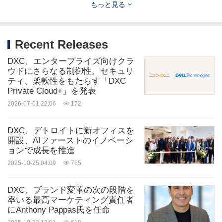
もっと見る
angelena.abate@dxc.com
写
Recent Releases
真 -
https://mma.prnasia.com/media2/2789696/DXC
DXC、エンタープライズ向けクラ
_Technology_Services__LLC_DXC_Launches_APE
ウドにさらなる制御性、セキュリ
ティ、柔軟性をもたらす「DXC
X_Partnership_Progr.jpg?p=medium600
Private Cloud+」を発表
2026-07-01 22:06
172
DXC、デトロイトに新オフィスを
開設、AIファーストのイノベーシ
ソース: DXC Technology Services, LLC
ョンで成長を推進
Related Stocks:
2025-10-25 04:09
765
NYSE:DXC
DXC、ブランド変革の次の段階を
キーワード:
銀行/金融サービス
コンピュータソフトウェ
率いる最高マーケティング責任者
ア
コンピュータ/エレクトロニクス
ハイテ
にAnthony Pappas氏を任命
クセキュリティ
保険