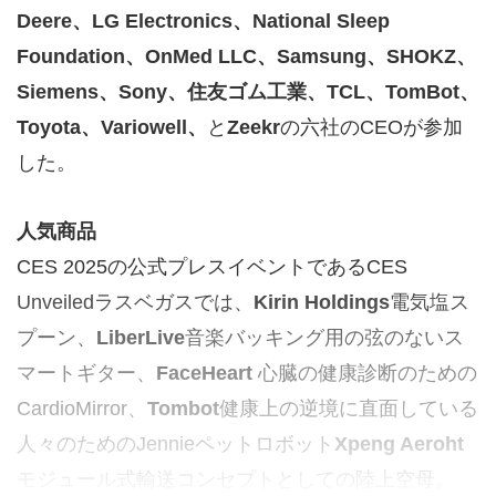
Deere
、
LG Electronics
、
National Sleep
Foundation
、
OnMed LLC
、
Samsung
、
SHOKZ
、
Siemens
、
Sony
、住友ゴム工業、
TCL
、
TomBot
、
Toyota
、
Variowell
、
と
Zeekr
の六社のCEOが参加
した。
人気商品
CES 2025の公式プレスイベントであるCES
Unveiledラスベガスでは、
Kirin Holdings
電気塩ス
プーン、
LiberLive
音楽バッキング用の弦のないス
マートギター、
FaceHeart
心臓の健康診断のための
CardioMirror、
Tombot
健康上の逆境に直面している
人々のためのJennieペットロボット
Xpeng Aeroht
モジュール式輸送コンセプトとしての陸上空母。