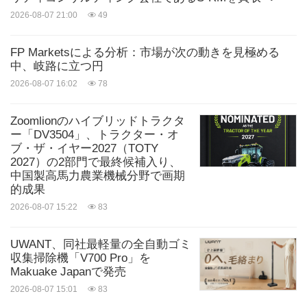
可能性への努力を評価・支援し、持続可能性に焦点
2026-08-07 21:00
49
を当てたネバダ州の3つの組織に125,000ドルの資金
を提供しています。
FP Marketsによる分析：市場が次の動きを見極める
中、岐路に立つ円
2026-08-07 16:02
78
®
CES
について：
CESは世界で最も影響力のあるテクノロジーイベン
Zoomlionのハイブリッドトラクタ
ー「DV3504」、トラクター・オ
トであり、画期的なテクノロジーと世界的なイノベ
ブ・ザ・イヤー2027（TOTY
ーターの真価が問われる場です。ここは、世界の最
2027）の2部門で最終候補入り、
中国製高馬力農業機械分野で画期
大手ブランドがビジネスを行い、新たなパートナー
的成果
と出会い、最先端のイノベーターが登場する場所で
2026-08-07 15:22
83
す。全米民生技術協会（CTA）®が主催するCES
UWANT、同社最軽量の全自動ゴミ
は、技術セクターのあらゆる側面を網羅していま
収集掃除機「V700 Pro」を
す。CES 2025は2025年1月7日から10日までラスベ
Makuake Japanで発売
2026-08-07 15:01
83
ガスで開催されます。詳細については、
CES.テッ