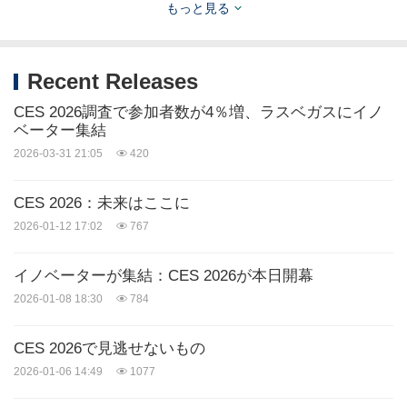
もっと見る
CES 2025
注目すべき技術動向
CTA、イノベーションおよびトレンド担当シニア・
Recent Releases
ディレクターのブライアン・コミスキーと、マーケ
CES 2026調査で参加者数が4％増、ラスベガスにイノ
ティングおよびコミュニケーション担当バイス・プ
ベーター集結
2026-03-31 21:05
420
レジデントのメリッサ・ハリソンが
CES2025注目
すべき技術トレンドを発表した
。 メディア限定の
CES 2026：未来はここに
このイベントでは、量子計算機、人間の安全保障、
2026-01-12 17:02
767
エネルギー転換、さらにCESで話題となる多くのト
ピックや出展企業について、未来派の視点を提供し
イノベーターが集結：CES 2026が本日開幕
2026-01-08 18:30
784
た。 注目すべきは、CTAが同イベントで発表した
2025年米国ハイテク産業予測だ。
CES 2026で見逃せないもの
2026-01-06 14:49
1077
CES
の詳細