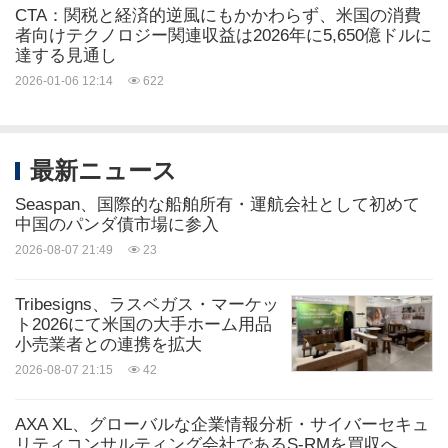
CES 2025では
CES クリエイター・スペース
、
デジ
CTA：関税と経済的逆風にもかかわらず、米国の消費
者向けテクノロジー関連収益は2026年に5,650億ドルに
タルヘルスサミット
、
イノベーション・ポリシー・
達する見通し
サミット
、
リサーチ・サミット
、と
リサーチ・サミ
2026-01-06 12:14
622
ット
など、トップトラックやステージを含む300以
上の
カンファレンス・セッション
が開催され
最新ニュース
る。
CES.テック
CES 2025のライブ・アップデート
とストリーミングをご覧ください。
Seaspan、国際的な船舶所有・運航会社として初めて
中国のパンダ債市場に参入
2026-08-07 21:49
23
AndroidとAppleのアプリストアでCES 2025を検索
し、
CESアプリを
ダウンロードしてショーを計画
Tribesigns、ラスベガス・マーケッ
ト2026にて米国の大手ホーム用品
し、会場を案内してください。
小売業者との連携を拡大
2026-08-07 21:15
42
CTAは、
2025年グリーン補助金プログラム
を通じ
て、CESの本拠地であるネバダ州南部の組織の持続
AXA XL、グローバルな企業情報分析・サイバーセキュ
リティコンサルティング会社であるS-RMを買収へ