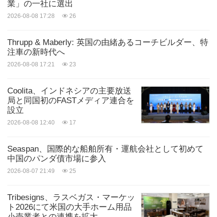
業」の一社に選出
2026-08-08 17:28
26
Thrupp & Maberly: 英国の由緒あるコーチビルダー、特
注車の新時代へ
2026-08-08 17:21
23
Coolita、インドネシアの主要放送
局と同国初のFASTメディア連合を
設立
2026-08-08 12:40
17
Seaspan、国際的な船舶所有・運航会社として初めて
中国のパンダ債市場に参入
2026-08-07 21:49
25
Tribesigns、ラスベガス・マーケッ
ト2026にて米国の大手ホーム用品
小売業者との連携を拡大