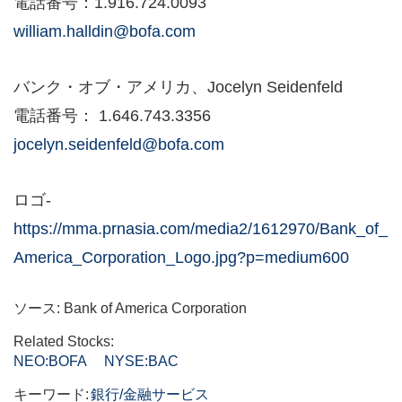
電話番号：1.916.724.0093
william.halldin@bofa.com
バンク・オブ・アメリカ、Jocelyn Seidenfeld
電話番号： 1.646.743.3356
jocelyn.seidenfeld@bofa.com
ロゴ-
https://mma.prnasia.com/media2/1612970/Bank_of_
America_Corporation_Logo.jpg?p=medium600
ソース: Bank of America Corporation
Related Stocks:
NEO:BOFA
NYSE:BAC
キーワード:
銀行/金融サービス